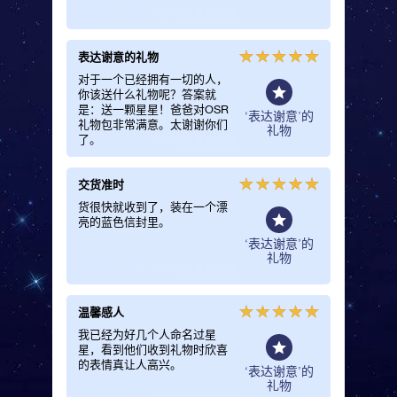
表达谢意的礼物
她绝对
对于一个已经拥有一切的人，
我为妈妈订
你该送什么礼物呢？答案就
物。她
是：送一颗星星！爸爸对OSR
‘表达谢意’的
礼物包非常满意。太谢谢你们
礼物
了。
交货准时
对服务
货很快就收到了，装在一个漂
我对服
亮的蓝色信封里。
包发货很
Find
‘表达谢意’的
星。非
礼物
温馨感人
一份令
我已经为好几个人命名过星
精美的
星，看到他们收到礼物时欣喜
是送给
的表情真让人高兴。
物！
‘表达谢意’的
礼物