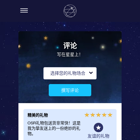
评论
写在星星上！
选择您的礼物场合
撰写评论
精美的礼物
值得等
OSR礼物包送货非常快！这是
这是一
我为挚友送上的一份绝妙的礼
物！交
物。
没有白
般礼物
友谊的礼物