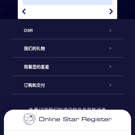
OSR
客户服务
我们的礼物
联系我们
Online Star礼物
观看您的星星
Online Star Register
博客
OSR 礼物包
订购和交付
OSR Star Finder App
常见问题解答
Super Star礼物
客户登录
免费订阅我们的通讯和产品最新消息
个性化的Star Page
评论
OSR 礼物卡
付款信息