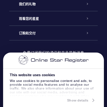
客户服务
我们的礼物
联系我们
Online Star礼物
观看您的星星
Online Star Register
博客
OSR 礼物包
订购和交付
OSR Star Finder App
常见问题解答
Super Star礼物
客户登录
免费订阅我们的通讯和产品最新消息
个性化的Star Page
评论
OSR 礼物卡
付款信息
One Million Stars
This website uses cookies
公司礼品
配送信息
We use cookies to personalise content and ads, to
provide social media features and to analyse our
OSR Starsaver
traffic. We also share information about your use of
退货政策&撤销权
our site with our social media, advertising and
analytics partners who may combine it with other
information that you’ve provided to them or that
Show details
带我飞向星星 VR 应用程序
they’ve collected from your use of their services.
个星座