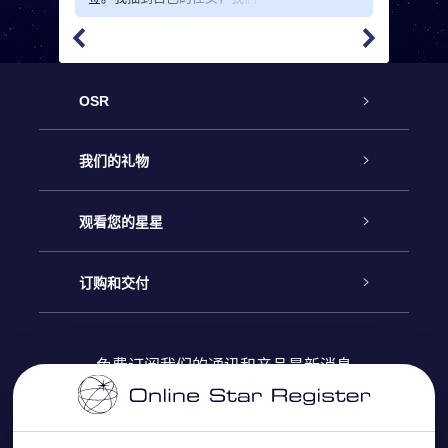
的关系非同一般。去年一年她
对我意义重大。因此，我想送
给她一份特别的圣诞礼物。各
种圣诞礼物数不胜数，但我想
要的是真正与众不同的礼物。
在这个网站上，你不仅可以指
OSR
定星星的精确坐标，还可以自
己写一段祝福文字。我对此充
满感激！圣诞节两天前，我拿
客户服务
我们的礼物
到了这份包装精美的礼物。挂
在圣诞树上，非常有节日气
氛。我侄女在天空中也有了
“一席之地”。她非常喜欢这份
联系我们
Online Star礼物
观看您的星星
圣诞礼物！
Online Star Register
博客
OSR 礼物包
订购和交付
OSR Star Finder App
常见问题解答
Super Star礼物
客户登录
免费订阅我们的通讯和产品最新消息
个性化的Star Page
评论
OSR 礼物卡
付款信息