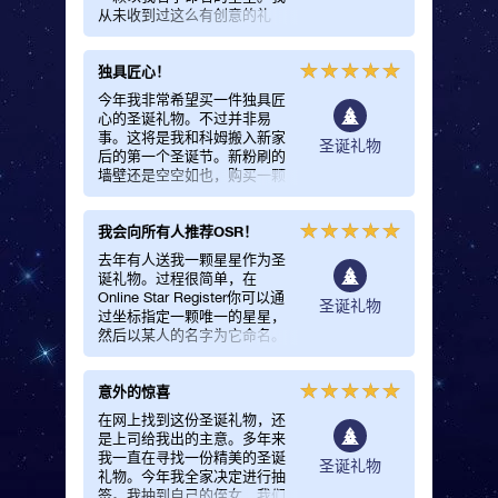
从未收到过这么有创意的礼
机为女
物。我觉得，有一颗星永远以
在网上搜
自己的名字命名，是莫大的荣
诞礼物”
独具匠心！
别致的圣
幸！
了出来
送给她
今年我非常希望买一件独具匠
选择别
来说，
心的圣诞礼物。不过并非易
每年都
之后很
事。这将是我和科姆搬入新家
给大家的
诞礼物
圣诞礼物
她看来
后的第一个圣诞节。新粉刷的
美的圣
墙壁还是空空如也，购买一颗
圣诞礼
星星看起来是个很棒的主意。
圣诞礼
在网站上我了解到圣诞礼物中
妙想。在
我会向所有人推荐OSR！
包括一份精美的注册证书，把
助坐标
它挂在墙上很不错。我们在一
的名字
去年有人送我一颗星星作为圣
起的第一个圣诞节非常甜蜜。
Online 
诞礼物。过程很简单，在
挂在墙上的这颗星星非常醒
这颗星
Online Star Register你可以通
圣诞礼物
目。每当有客人造访，他们都
都黯然
过坐标指定一颗唯一的星星，
想弄清楚我在哪里买到了这么
然后以某人的名字为它命名。
有创意的圣诞礼物。我总会回
在圣诞树上，这份礼物非常抢
答：去OSR.org！
眼！我推荐Online Star
意外的惊喜
Register，这份礼物不仅适合
圣诞节，还适合任何特别的日
在网上找到这份圣诞礼物，还
子。
是上司给我出的主意。多年来
我一直在寻找一份精美的圣诞
圣诞礼物
礼物。今年我全家决定进行抽
签。我抽到自己的侄女，我们