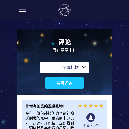
评论
写在星星上！
圣诞礼物
撰写评论
非常有创意的圣诞礼物！
送给女
今年一份包装精美的圣诞礼物
我兄弟
送到我的家中。我感到十分意
礼物有
外，迅速打开包装，立即看到
差，他
诞礼物
圣诞礼物
一颗以我名字命名的星星。我
怨。我