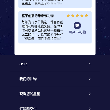
花束上，我系上了Online Star
Register提供的精美礼品包。
富于创意的母亲节礼物
每年为母亲节挑选一件富有创
意的礼物都让我头疼。在OSR
你可以借助坐标选择一颗独一
母亲节礼物
无二的星星，给它取名“妈妈”
（或岳母）而且步骤超简单！
礼品包中有一份专有证书，显
示这颗星星的唯一坐标。这份
闪亮的母亲节礼物让我妈妈感
到非常幸福！
OSR
客户服务
我们的礼物
联系我们
Online Star礼物
观看您的星星
Online Star Register
博客
OSR 礼物包
订购和交付