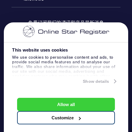
OSR Star Finder App
常见问题解答
Super Star礼物
客户登录
免费订阅我们的通讯和产品最新消息
个性化的Star Page
评论
OSR 礼物卡
付款信息
One Million Stars
This website uses cookies
公司礼品
配送信息
We use cookies to personalise content and ads, to
provide social media features and to analyse our
OSR Starsaver
traffic. We also share information about your use of
退货政策&撤销权
our site with our social media, advertising and
analytics partners who may combine it with other
information that you’ve provided to them or that
Show details
带我飞向星星 VR 应用程序
they’ve collected from your use of their services.
个星座
Online Star Register BV
- Laan van de Maagd
83, 7324 BT Apeldoorn, The Netherlands
Allow all
客户服务:
help@osr.org
KVK: 60333553, VAT: NL 8538.62.722B01
Customize
One Million Stars
新闻页面
一般条款和条件
隐私政策和免责声明