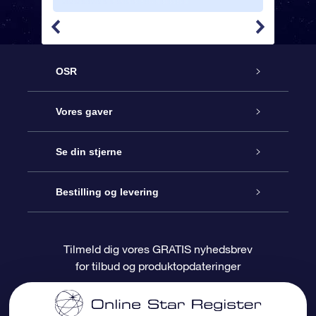
venskab
OSR
Kundeservice
Vores gaver
Kontakt os
Online Stjernegave
Se din stjerne
Bloggen
OSR Gavepakke
Star Register
Bestilling og levering
Oftest stillede spørgsmål
Superstjernegave
OSR Star Finder Appen
Kundelogin
Tilmeld dig vores GRATIS nyhedsbrev
for tilbud og produktopdateringer
Anmeldelser
OSR Gavekortet
Personliggjort Stjerneside
Betalingsinformation
Firmagaver
One Million Stars
Forsendelsesoplysninger