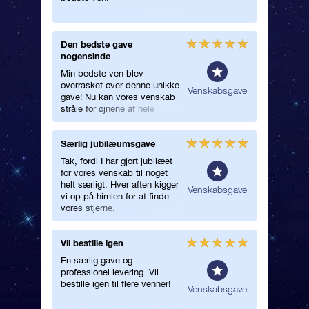
Den bedste gave
Fik en g
nogensinde
Jeg ove
Min bedste ven blev
kæreste 
overrasket over denne unikke
egen stj
nerel
Venskabsgave
gave! Nu kan vores venskab
hendes a
stråle for øjnene af hele
værd, d
verden.
op!
Særlig jubilæumsgave
Rigtigt
Tak, fordi I har gjort jubilæet
Rigtig g
for vores venskab til noget
magisk g
helt særligt. Hver aften kigger
ven!
nerel
Venskabsgave
vi op på himlen for at finde
vores stjerne.
Vil bestille igen
Perfekt 
En særlig gave og
Jeg elsk
professionel levering. Vil
helt op t
bestille igen til flere venner!
tilbage 
nerel
Venskabsgave
jeg, at 
gave til 