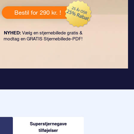
Bestil for 290 kr. !
NYHED:
Vælg en stjernebillede gratis &
modtag en GRATIS Stjernebillede-PDF!
Superstjernegave
tilføjelser