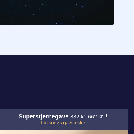
!
Superstjernegave
!
882 kr.
662 kr.
Luksuriøs gaveæske