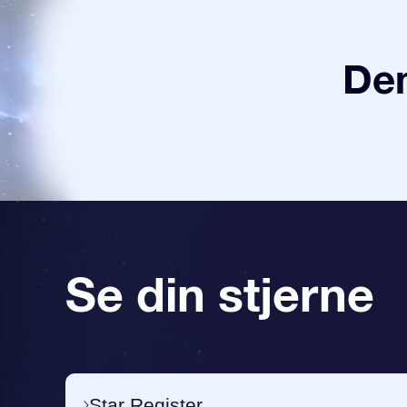
Den
Se din stjerne
Star Register