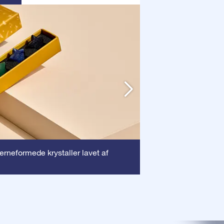
Ramme
jerneformede krystaller lavet af
: Denne ra
dyrebare certifika