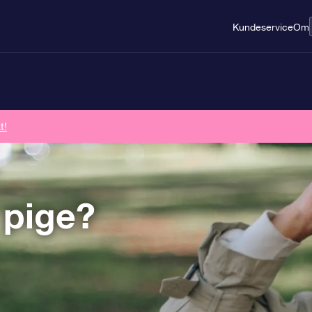
Kundeservice
Om
t!
 pige?