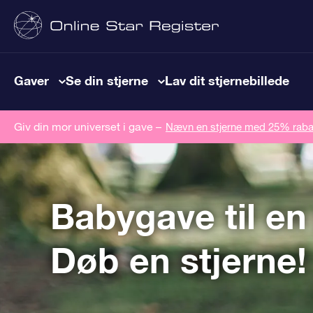
Gaver
Se din stjerne
Lav dit stjernebillede
Giv din mor universet i gave –
Nævn en stjerne med 25% raba
Babygave til en
Døb en stjerne!