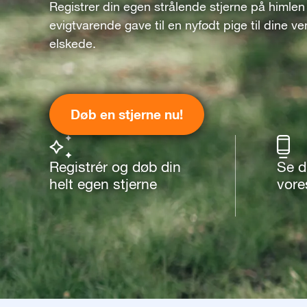
Registrer din egen strålende stjerne på himlen
evigtvarende gave til en nyfødt pige til dine v
elskede.
Døb en stjerne nu!
Registrér og døb din
Se d
helt egen stjerne
vore