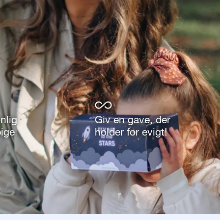
nlig
Giv en gave, der
pige
holder for evigt!