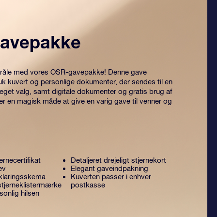
avepakke
 stråle med vores OSR-gavepakke! Denne gave
uk kuvert og personlige dokumenter, der sendes til en
 eget valg, samt digitale dokumenter og gratis brug af
er en magisk måde at give en varig gave til venner og
ernecertifikat
Detaljeret drejeligt stjernekort
ev
Elegant gaveindpakning
klaringsskema
Kuverten passer i enhver
stjerneklistermærke
postkasse
onlig hilsen