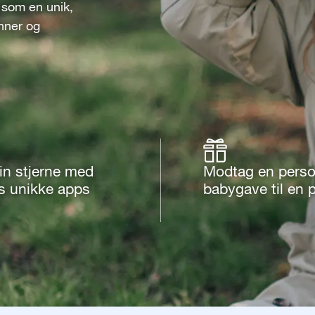
 som en unik,
enner og
in stjerne med
Modtag en perso
s unikke apps
babygave til en 