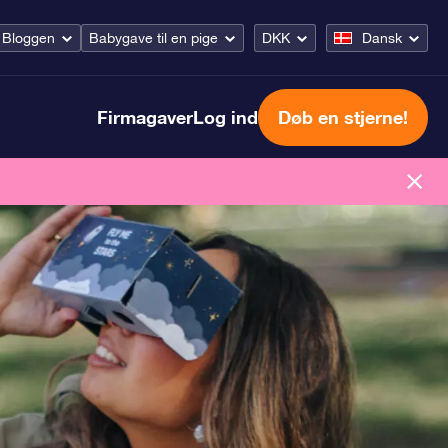
Bloggen
Babygave til en pige
DKK
Dansk
Firmagaver
Log ind
Døb en stjerne!