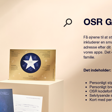
OSR G
Få øjnene til at
inkluderer en sm
adresse efter dit
vores apps. Det 
familie.
Det indeholder:
Personligt stj
Personligt br
OSR kodefor
Selvlysende 
Kort med pers