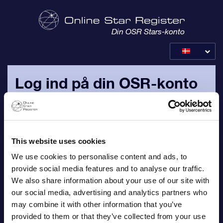
Din OSR Stars-konto
Log ind på din OSR-konto
Log ind med din personlige e-mailadresse og adgangskode,
som er blevet sendt til dig i din bekræftelsesmail for din
bestilling.
This website uses cookies
We use cookies to personalise content and ads, to
E-mail
provide social media features and to analyse our traffic.
We also share information about your use of our site with
our social media, advertising and analytics partners who
may combine it with other information that you’ve
Adgangskode
provided to them or that they’ve collected from your use