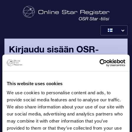
OSR Star -tilisi
Kirjaudu sisään OSR-
tilillesi
Ole hyvä ja kirjaudu sisään henkilökohtaisella
sähköpostiosoitteella ja salasanalla, jotka on lähetetty
This website uses cookies
tilauksesi vahvistussähköpostissa.
We use cookies to personalise content and ads, to
provide social media features and to analyse our traffic.
Sähköposti
We also share information about your use of our site with
our social media, advertising and analytics partners who
may combine it with other information that you’ve
provided to them or that they’ve collected from your use