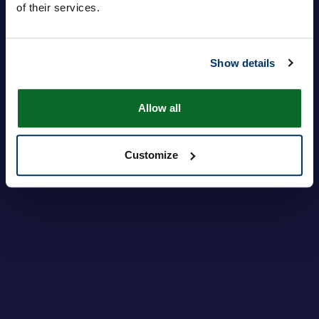
of their services.
Salasana
Show details
Sisäänkirjautuminen
Unohditko salasanasi?
Allow all
Customize