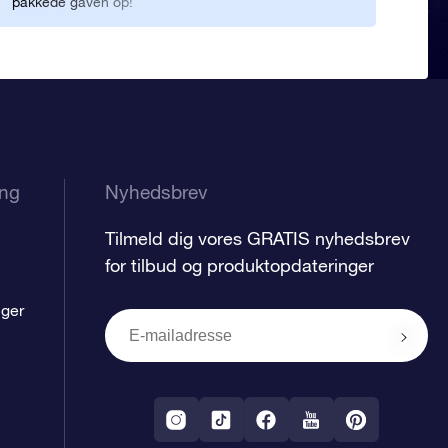
pakkede gaven op!
vore
ing
Nyhedsbrev
Tilmeld dig vores GRATIS nyhedsbrev
for tilbud og produktopdateringer
nger