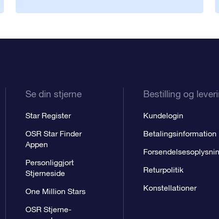
Se din stjerne
Bestilling og lever
Star Register
Kundelogin
OSR Star Finder
Betalingsinformation
Appen
Forsendelsesoplysni
Personliggjort
Returpolitik
Stjerneside
Konstellationer
One Million Stars
OSR Stjerne-