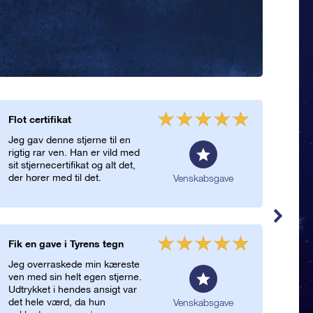
Flot certifikat
Rig
Jeg gav denne stjerne til en
Rigt
rigtig rar ven. Han er vild med
magi
sit stjernecertifikat og alt det,
ven!
der hører med til det.
Venskabsgave
Fik en gave i Tyrens tegn
Perf
Jeg overraskede min kæreste
Jeg 
ven med sin helt egen stjerne.
op t
Udtrykket i hendes ansigt var
igen
det hele værd, da hun
er d
Venskabsgave