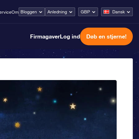
Bloggen
Anledning
GBP
Dansk
ervice
Om
Firmagaver
Log ind
Døb en stjerne!