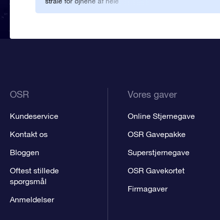
stråle for øjnene af hele
verden.
OSR
Vores gaver
Kundeservice
Online Stjernegave
Kontakt os
OSR Gavepakke
Bloggen
Superstjernegave
Oftest stillede
OSR Gavekortet
spørgsmål
Firmagaver
Anmeldelser