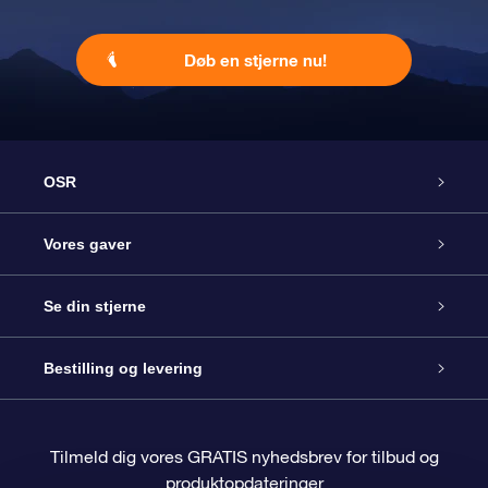
Døb en stjerne nu!
OSR
Kundeservice
Vores gaver
Kontakt os
Online Stjernegave
Se din stjerne
Bloggen
OSR Gavepakke
Star Register
Bestilling og levering
Oftest stillede spørgsmål
Superstjernegave
OSR Star Finder Appen
Kundelogin
Tilmeld dig vores GRATIS nyhedsbrev for tilbud og
produktopdateringer
Anmeldelser