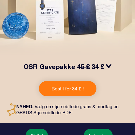
OSR Gavepakke
45 £
34 £
Få øjnene til at stråle med vores OSR-gavepakke!
Denne gave inkluderer en smuk kuvert og personlige
Bestil for 34 £ !
dokumenter, der sendes til en adresse efter dit eget
valg, samt digitale dokumenter og gratis brug af vores
apps. Det er en magisk måde at give en varig gave til
NYHED:
Vælg en stjernebillede gratis & modtag en
venner og familie.
GRATIS Stjernebillede-PDF!