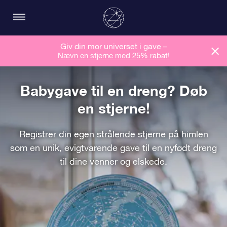
Giv din mor universet i gave –
Nævn en stjerne med 25% rabat!
Babygave til en dreng? Døb
en stjerne!
Registrer din egen strålende stjerne på himlen
som en unik, evigtvarende gave til en nyfødt dreng
til dine venner og elskede.