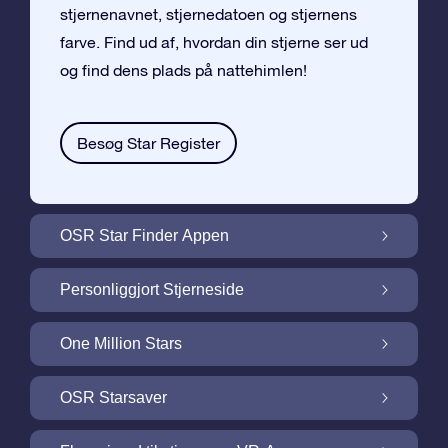
stjernenavnet, stjernedatoen og stjernens
farve. Find ud af, hvordan din stjerne ser ud
og find dens plads på nattehimlen!
Besøg Star Register
OSR Star Finder Appen
Find din egen stjerne på nattehimlen med
Personliggjort Stjerneside
OSR Star Finder Appen
Personliggør din Stjernegave med den
One Million Stars
gratis Stjerneside
One Million Stars: Udforsk vores galaktiske
OSR Starsaver
nabolag