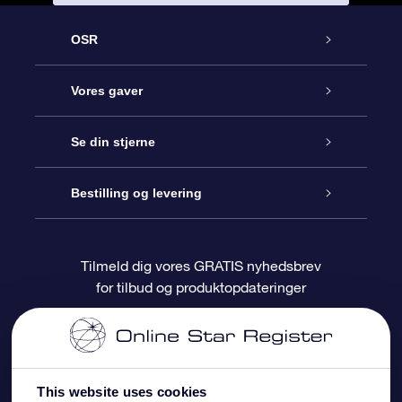
OSR
Kundeservice
Vores gaver
Kontakt os
Online Stjernegave
Se din stjerne
Bloggen
OSR Gavepakke
Star Register
Bestilling og levering
Oftest stillede spørgsmål
Superstjernegave
OSR Star Finder Appen
Kundelogin
Tilmeld dig vores GRATIS nyhedsbrev
for tilbud og produktopdateringer
Anmeldelser
OSR Gavekortet
Personliggjort Stjerneside
Betalingsinformation
Firmagaver
One Million Stars
Forsendelsesoplysninger
This website uses cookies
OSR Stjerne-pauseskærm
Returpolitik