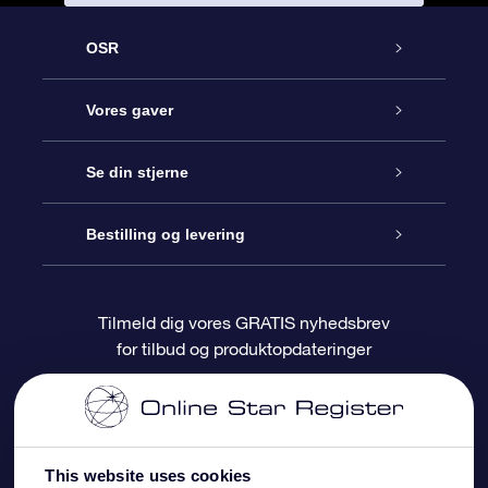
OSR
Kundeservice
Vores gaver
Kontakt os
Online Stjernegave
Se din stjerne
Bloggen
OSR Gavepakke
Star Register
Bestilling og levering
Oftest stillede spørgsmål
Superstjernegave
OSR Star Finder Appen
Kundelogin
Tilmeld dig vores GRATIS nyhedsbrev
for tilbud og produktopdateringer
Anmeldelser
OSR Gavekortet
Personliggjort Stjerneside
Betalingsinformation
Firmagaver
One Million Stars
Forsendelsesoplysninger
This website uses cookies
OSR Stjerne-pauseskærm
Returpolitik