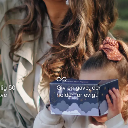
lig 50-
Giv en gave, der
ave
holder for evigt!