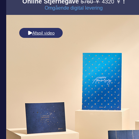
Online Stjernegave
!
5760 ￥
4320 ￥
Omgående digital levering
Afspil video