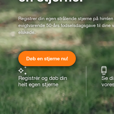
Registrer din egen strålende stjerne på himlen
evigtvarende 50-års fødselsdagsgave til dine 
elskede.
Døb en stjerne nu!
Registrér og døb din
Se d
helt egen stjerne
vore