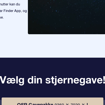
nutter kan du
tar Finder App, og
se.
Vælg din stjernegave
OSR Gavepakke
!
9360 ￥
7020 ￥