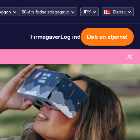
oggen
50-års fødselsdagsgave
JPY
Dansk
Firmagaver
Log ind
Døb en stjerne!