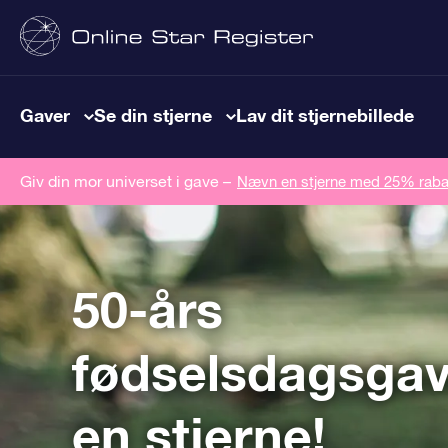
Gaver
Se din stjerne
Lav dit stjernebillede
Giv din mor universet i gave –
Nævn en stjerne med 25% raba
50-års
fødselsdagsga
en stjerne!