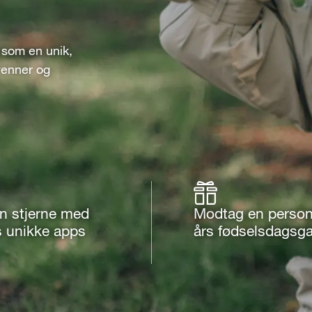
 som en unik,
venner og
in stjerne med
Modtag en person
s unikke apps
års fødselsdagsg