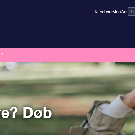
Bl
Kundeservice
Om
t!
ve? Døb