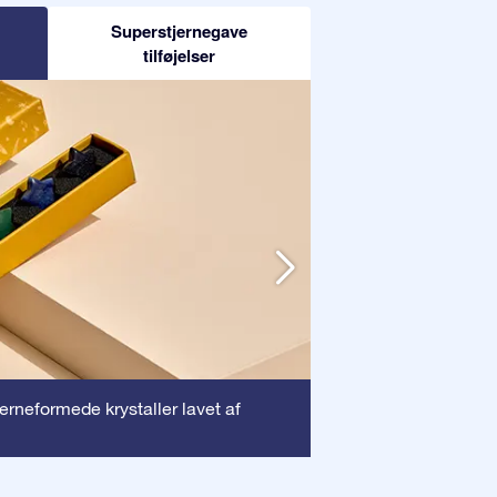
Superstjernegave
tilføjelser
Ramme
jerneformede krystaller lavet af
: Denne ra
dyrebare certifika