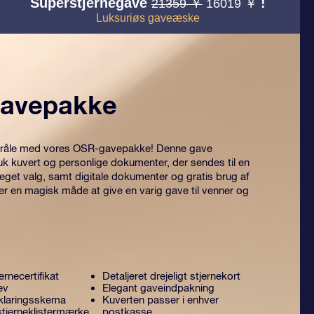
Superstjernegave
!
21359 ￥
16019 ￥
Luksuriøs gaveæske
avepakke
 stråle med vores OSR-gavepakke! Denne gave
uk kuvert og personlige dokumenter, der sendes til en
 eget valg, samt digitale dokumenter og gratis brug af
er en magisk måde at give en varig gave til venner og
ernecertifikat
Detaljeret drejeligt stjernekort
ev
Elegant gaveindpakning
klaringsskema
Kuverten passer i enhver
stjerneklistermærke
postkasse