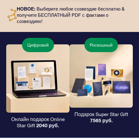
отправлены по выбранному вами адресу, а также
НОВОЕ:
Выберите любое созвездие бесплатно &
цифровые материалы и возможность бесплатно
получите БЕСПЛАТНЫЙ PDF с фактами о
пользоваться нашими приложениями. Это
созвездиях!
волшебный и вечный подарок друзьям и любимым.
Цифровой
Роскошный
Подарок Super Star Gift
Онлайн подарок Online
7565 руб.
2040 руб.
Star Gift