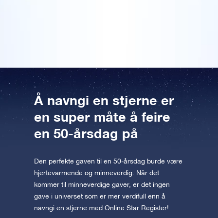
Forhåndsvis OSR Starsaver
var en spøk. Men vi gikk inn på nettet så jeg kunne
appen nå og fly til stjernene!
vise ham hvor han kunne finne stjernen sin, og han slo
opp koordinaten sin på stjernekartet som fulgte med.
Besøk One Million Stars
Utforsk universet i VR
AppStore (iOS)
Play Butikk (Android)
Å navngi en stjerne er
en super måte å feire
en 50-årsdag på
Den perfekte gaven til en 50-årsdag burde være
hjertevarmende og minneverdig. Når det
kommer til minneverdige gaver, er det ingen
gave i universet som er mer verdifull enn å
navngi en stjerne med Online Star Register!