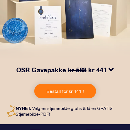
OSR Gavepakke
kr 588
kr 441
Få øyne til å glitre med vår OSR-gavepakke! Denne
gaven inkluderer en vakker konvolutt og personlige
Beställ för kr 441 !
dokumenter som kan sendes til en adresse etter eget
valg, samt digitale dokumenter og gratis bruk av våre
apper. Det er en magisk måte å gi en evigvarende gave
NYHET:
Velg en stjernebilde gratis & få en GRATIS
til venner og kjære på.
Stjernebilde-PDF!