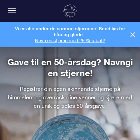
Vi er alle under de samme stjernene. Send lys for
håp og glede –
Nevn en stjerne med 25 % rabatt!
Gave til en 50-årsdag? Navngi
en stjerne!
Registrer din egen skinnende stjerne på
himmelen, og overrask dine venner og kjære med
en unik og tidløs 50-årsgave.