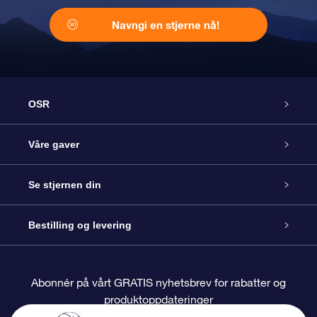
Navngi en stjerne nå!
OSR
Kundeservice
Våre gaver
Kontakt oss
Online Stjernegave
Se stjernen din
Bloggen
OSR Gavepakke
Star Register
Bestilling og levering
Ofte stilte spørsmål
Super Star Gift
OSR Star Finder App
Kundeinnlogging
Abonnér på vårt GRATIS nyhetsbrev for rabatter og
produktoppdateringer
Anmeldelser
OSR-gavekortet
Pesontilpasset stjerneside
Betalingsinformasjon