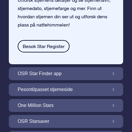
Utforsk stjernens detaljer og se stjernenavn,
stjernedato, stjernefarge og mer. Finn ut
hvordan stjernen din ser ut og utforsk dens
plass på nattehimmelen!
Besøk Star Register
OSR Star Finder app
Finn stjernen din på nattehimmelen med
Pesontilpasset stjerneside
OSR Star Finder App
Personliggjør Stjernegaven din med en
One Million Stars
gratis Stjerneside
One Million Stars: Utforsk vårt galaktiske
OSR Starsaver
nabolag