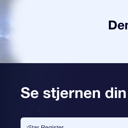
Den
Se stjernen din
Star Register