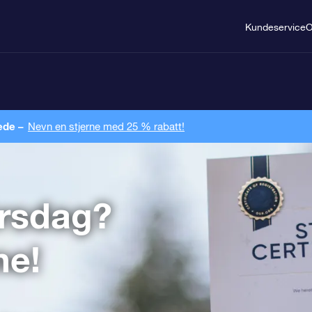
Kundeservice
ede –
Nevn en stjerne med 25 % rabatt!
årsdag?
ne!