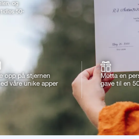
elen, og
tidløs 50-
e opp på stjernen
Motta en per
ed våre unike apper
gave til en 5