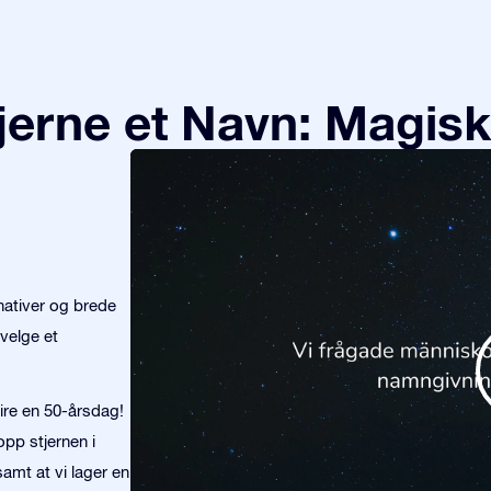
tjerne et Navn: Magisk
nativer og brede
velge et
eire en 50-årsdag!
opp stjernen i
amt at vi lager en