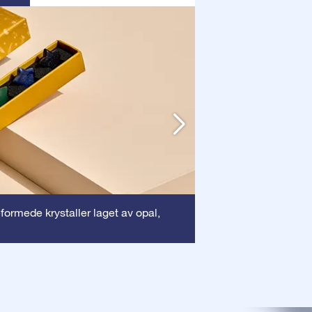
Ramme
eformede krystaller laget av opal,
: Denne r
sikrer at ditt dyreb