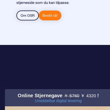
stjerneside som du kan tilpasse.
Om OSR
Bestill nå!
Online Stjernegave
!
￥ 5760
￥ 4320
Umiddelbar digital levering