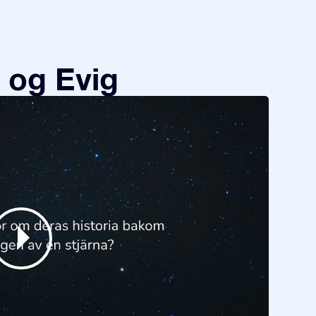
 og Evig