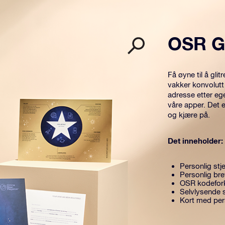
OSR G
Få øyne til å gl
vakker konvolutt
adresse etter eg
våre apper. Det 
og kjære på.
Det inneholder:
Personlig stje
Personlig br
OSR kodefork
Selvlysende s
Kort med per