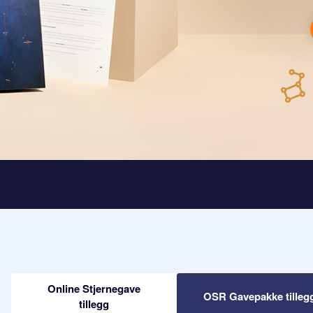
Online Stjernegave
OSR Gavepakke tilleg
tillegg