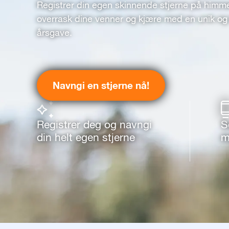
Registrer din egen skinnende stjerne på himm
overrask dine venner og kjære med en unik og 
årsgave.
Navngi en stjerne nå!
Registrer deg og navngi
S
din helt egen stjerne
m