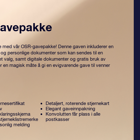
avepakke
itre med vår OSR-gavepakke! Denne gaven inkluderer en
 og personlige dokumenter som kan sendes til en
et valg, samt digitale dokumenter og gratis bruk av
er en magisk måte å gi en evigvarende gave til venner
rnesertifikat
Detaljert, roterende stjernekart
ev
Elegant gaveinnpakning
laringsskjema
Konvolutten får plass i alle
tjerneklistremerke
postkasser
sonlig melding