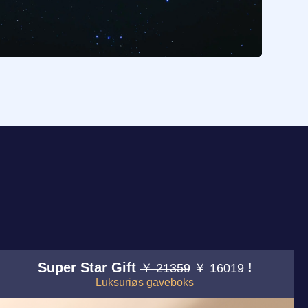
Super Star Gift
!
￥ 21359
￥ 16019
Luksuriøs gaveboks