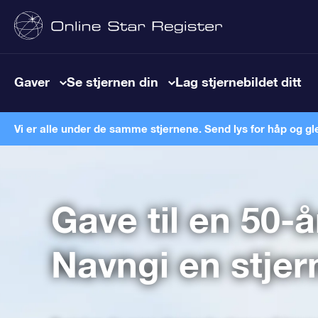
Gaver
Se stjernen din
Lag stjernebildet ditt
Vi er alle under de samme stjernene. Send lys for håp og gl
Gave til en 50-
Navngi en stjer