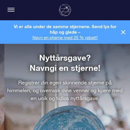
Vi er alle under de samme stjernene. Send lys for
håp og glede –
Nevn en stjerne med 25 % rabatt!
Nyttårsgave?
Navngi en stjerne!
Registrer din egen skinnende stjerne på
himmelen, og overrask dine venner og kjære med
en unik og tidløs nyttårsgave.