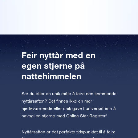
Forhåndsvis OSR Starsaver
skikkelig original nyttårspresang.
appen nå og fly til stjernene!
Besøk One Million Stars
Utforsk universet i VR
AppStore (iOS)
Play Butikk (Android)
Feir nyttår med en
egen stjerne på
nattehimmelen
Ser du etter en unik måte å feire den kommende
nyttårsaften? Det finnes ikke en mer
hjertevarmende eller unik gave I universet enn å
navngi en stjerne med Online Star Register!
Nyttårsaften er det perfekte tidspunktet til å feire