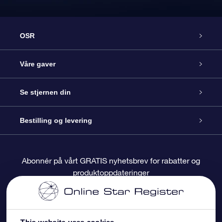
OSR
Kundeservice
Våre gaver
Kontakt oss
Online Stjernegave
Se stjernen din
Bloggen
OSR Gavepakke
Star Register
Bestilling og levering
Ofte stilte spørsmål
Super Star Gift
OSR Star Finder App
Kundeinnlogging
Abonnér på vårt GRATIS nyhetsbrev for rabatter og
produktoppdateringer
Anmeldelser
OSR-gavekortet
Pesontilpasset stjerneside
Betalingsinformasjon
Bedriftsgaver
One Million Stars
Fraktinformasjon