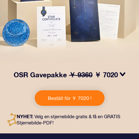
OSR Gavepakke
￥ 9360
￥ 7020
Få øyne til å glitre med vår OSR-gavepakke! Denne
gaven inkluderer en vakker konvolutt og personlige
Beställ för ￥ 7020 !
dokumenter som kan sendes til en adresse etter eget
valg, samt digitale dokumenter og gratis bruk av våre
apper. Det er en magisk måte å gi en evigvarende gave
NYHET:
Velg en stjernebilde gratis & få en GRATIS
til venner og kjære på.
Stjernebilde-PDF!