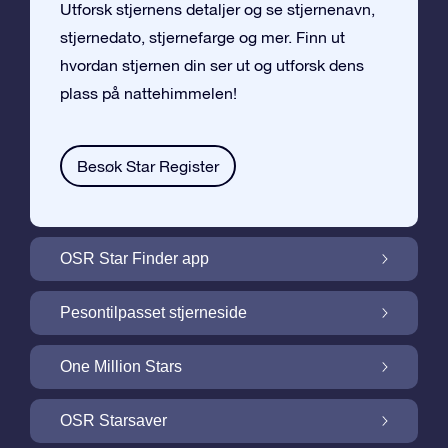
Utforsk stjernens detaljer og se stjernenavn,
stjernedato, stjernefarge og mer. Finn ut
hvordan stjernen din ser ut og utforsk dens
plass på nattehimmelen!
Besøk Star Register
OSR Star Finder app
Finn stjernen din på nattehimmelen med
Pesontilpasset stjerneside
OSR Star Finder App
Personliggjør Stjernegaven din med en
One Million Stars
gratis Stjerneside
One Million Stars: Utforsk vårt galaktiske
OSR Starsaver
nabolag