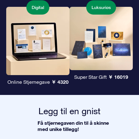
Digital
Luksuriøs
￥ 16019
Super Star Gift
￥ 4320
Online Stjernegave
Legg til en gnist
Få stjernegaven din til å skinne
med unike tillegg!