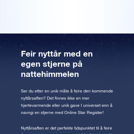
Forhåndsvis OSR Starsaver
skikkelig original nyttårspresang.
appen nå og fly til stjernene!
Besøk One Million Stars
Utforsk universet i VR
AppStore (iOS)
Play Butikk (Android)
Feir nyttår med en
egen stjerne på
nattehimmelen
Ser du etter en unik måte å feire den kommende
nyttårsaften? Det finnes ikke en mer
hjertevarmende eller unik gave I universet enn å
navngi en stjerne med Online Star Register!
Nyttårsaften er det perfekte tidspunktet til å feire