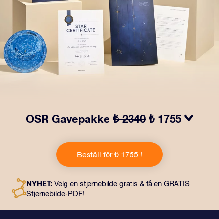
OSR Gavepakke
₺ 2340
₺ 1755
Få øyne til å glitre med vår OSR-gavepakke! Denne
gaven inkluderer en vakker konvolutt og personlige
Beställ för ₺ 1755 !
dokumenter som kan sendes til en adresse etter eget
valg, samt digitale dokumenter og gratis bruk av våre
apper. Det er en magisk måte å gi en evigvarende gave
NYHET:
Velg en stjernebilde gratis & få en GRATIS
til venner og kjære på.
Stjernebilde-PDF!