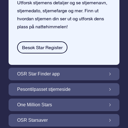
Utforsk stjernens detaljer og se stjernenavn,
stjernedato, stjernefarge og mer. Finn ut
hvordan stjernen din ser ut og utforsk dens
plass på nattehimmelen!
Besøk Star Register
OSR Star Finder app
Finn stjernen din på nattehimmelen med
Pesontilpasset stjerneside
OSR Star Finder App
Personliggjør Stjernegaven din med en
One Million Stars
gratis Stjerneside
One Million Stars: Utforsk vårt galaktiske
OSR Starsaver
nabolag