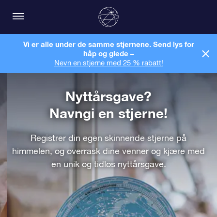
Vi er alle under de samme stjernene. Send lys for
håp og glede –
Nevn en stjerne med 25 % rabatt!
Nyttårsgave?
Navngi en stjerne!
Registrer din egen skinnende stjerne på
himmelen, og overrask dine venner og kjære med
en unik og tidløs nyttårsgave.