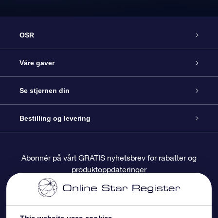
OSR
Kundeservice
Våre gaver
Kontakt oss
Online Stjernegave
Se stjernen din
Bloggen
OSR Gavepakke
Star Register
Bestilling og levering
Ofte stilte spørsmål
Super Star Gift
OSR Star Finder App
Kundeinnlogging
Abonnér på vårt GRATIS nyhetsbrev for rabatter og
produktoppdateringer
Anmeldelser
OSR-gavekortet
Pesontilpasset stjerneside
Betalingsinformasjon
Bedriftsgaver
One Million Stars
Fraktinformasjon