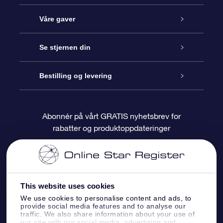
Kundeservice
Våre gaver
Kontakt oss
Online Stjernegave
Se stjernen din
Bloggen
OSR Gavepakke
Star Register
Bestilling og levering
Ofte stilte spørsmål
Super Star Gift
OSR Star Finder App
Kundeinnlogging
Abonnér på vårt GRATIS nyhetsbrev for
rabatter og produktoppdateringer
Anmeldelser
OSR-gavekortet
Pesontilpasset stjerneside
Betalingsinformasjon
Bedriftsgaver
One Million Stars
Fraktinformasjon
This website uses cookies
OSR Starsaver
Returpolicy
We use cookies to personalise content and ads, to
provide social media features and to analyse our
traffic. We also share information about your use of
Fly me to the Stars VR-app
Stjernebildene
our site with our social media, advertising and