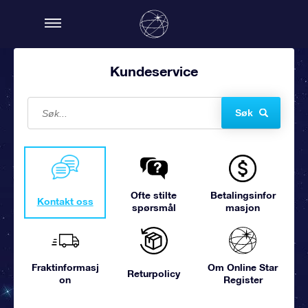
Kundeservice
Søk
Ofte stilte
Betalingsinfor
Kontakt oss
spørsmål
masjon
Fraktinformasj
Om Online Star
Returpolicy
on
Register