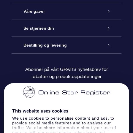
Kundeservice
Våre gaver
Kontakt oss
Online Stjernegave
Se stjernen din
Bloggen
OSR Gavepakke
Star Register
Bestilling og levering
Ofte stilte spørsmål
Super Star Gift
OSR Star Finder App
Kundeinnlogging
Abonnér på vårt GRATIS nyhetsbrev for
rabatter og produktoppdateringer
Anmeldelser
OSR-gavekortet
Pesontilpasset stjerneside
Betalingsinformasjon
Bedriftsgaver
One Million Stars
Fraktinformasjon
This website uses cookies
OSR Starsaver
Returpolicy
We use cookies to personalise content and ads, to
provide social media features and to analyse our
traffic. We also share information about your use of
Fly me to the Stars VR-app
Stjernebildene
our site with our social media, advertising and