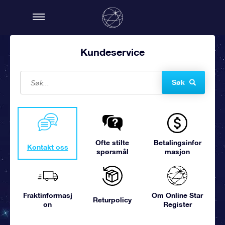
Kundeservice
Søk
Ofte stilte
Betalingsinfor
Kontakt oss
spørsmål
masjon
Fraktinformasj
Om Online Star
Returpolicy
on
Register