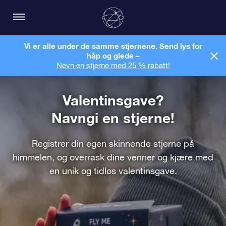
Vi er alle under de samme stjernene. Send lys for
håp og glede –
Nevn en stjerne med 25 % rabatt!
Valentinsgave?
Navngi en stjerne!
Registrer din egen skinnende stjerne på
himmelen, og overrask dine venner og kjære med
en unik og tidløs valentinsgave.