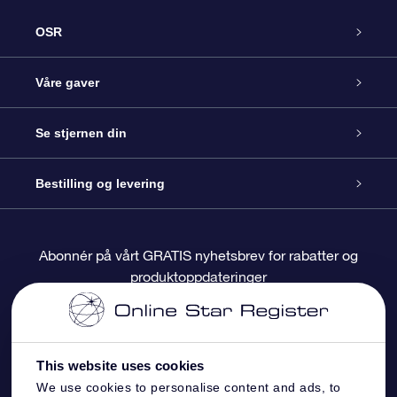
OSR
Kundeservice
Våre gaver
Kontakt oss
Online Stjernegave
Se stjernen din
Bloggen
OSR Gavepakke
Star Register
Bestilling og levering
Ofte stilte spørsmål
Super Star Gift
OSR Star Finder App
Kundeinnlogging
Abonnér på vårt GRATIS nyhetsbrev for rabatter og
produktoppdateringer
Anmeldelser
OSR-gavekortet
Pesontilpasset stjerneside
Betalingsinformasjon
Bedriftsgaver
One Million Stars
Fraktinformasjon
This website uses cookies
OSR Starsaver
Returpolicy
We use cookies to personalise content and ads, to