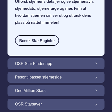
Utforsk stjernens detaljer og se stjernenavn,
stjernedato, stjernefarge og mer. Finn ut
hvordan stjernen din ser ut og utforsk dens
plass på nattehimmelen!
Besøk Star Register
OSR Star Finder app
Finn stjernen din på nattehimmelen med
Pesontilpasset stjerneside
OSR Star Finder App
Personliggjør Stjernegaven din med en
One Million Stars
gratis Stjerneside
One Million Stars: Utforsk vårt galaktiske
OSR Starsaver
nabolag