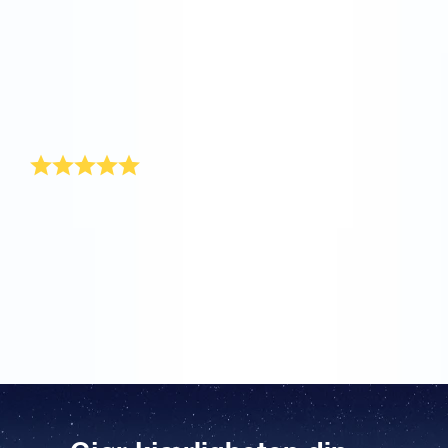
utenlands, så jeg ville overraske ham på
valentinsdagen med en ekstra spesiell valentinsgave.
Fordelen med å registrere en stjerne i Online Star
Register® er at du enkelt kan sende valentinsgaven til
hvilken som helst adresse. Jeg oppkalte
valentinsgaven etter ham, og la også ved en personlig
beskjed.
En anonym stjerne!
Valentinspresangen jeg fikk i år, var en anonym
stjerne! Jeg ble ordentlig overrasket og var nysgjerrig
på hvem den var fra. Dessverre fant jeg det aldri ut,
men jeg syntes det var mye flottere å få en stjerne
enn alle standardkortene man får til valentinsdagen
hvert år.