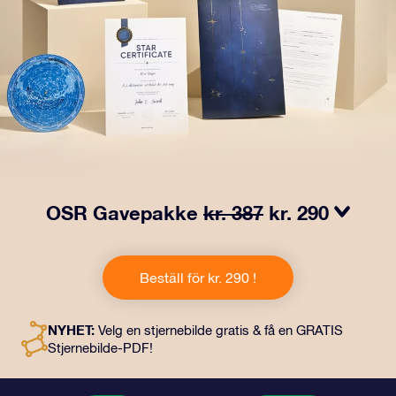
OSR Gavepakke
kr. 387
kr. 290
Få øyne til å glitre med vår OSR-gavepakke! Denne
gaven inkluderer en vakker konvolutt og personlige
Beställ för kr. 290 !
dokumenter som kan sendes til en adresse etter eget
valg, samt digitale dokumenter og gratis bruk av våre
apper. Det er en magisk måte å gi en evigvarende gave
NYHET:
Velg en stjernebilde gratis & få en GRATIS
til venner og kjære på.
Stjernebilde-PDF!