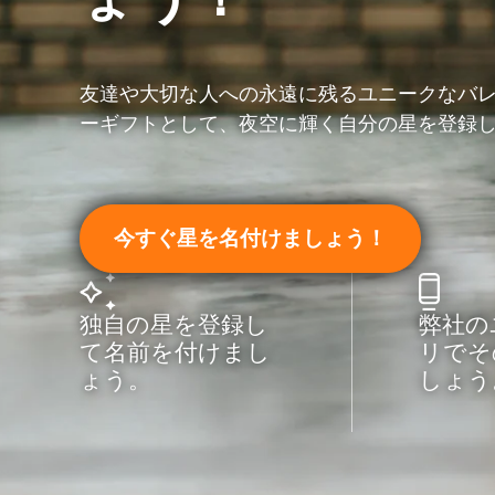
友達や大切な人への永遠に残るユニークなバ
ーギフトとして、夜空に輝く自分の星を登録
今すぐ星を名付けましょう！
独自の星を登録し
弊社の
て名前を付けまし
リでそ
ょう。
しょう