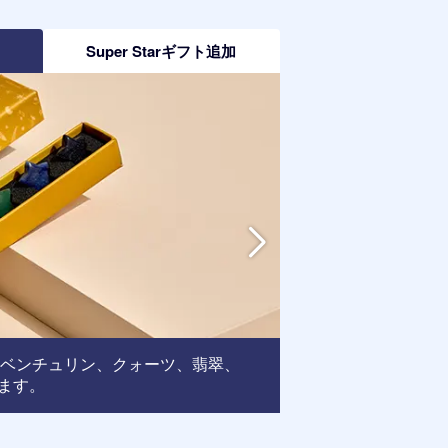
加
Super Starギフト追加
アベンチュリン、クォーツ、翡翠、
フレーム
ます。
: この