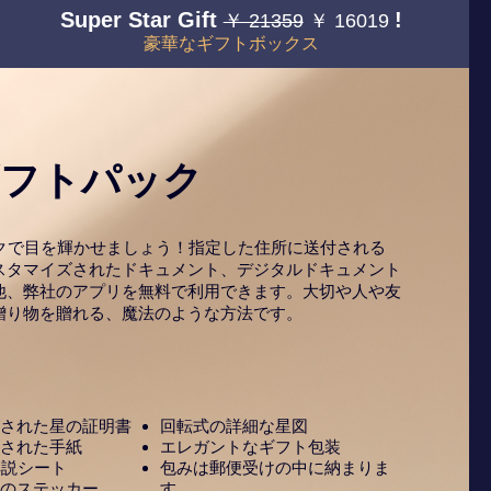
Super Star Gift
!
￥ 21359
￥ 16019
豪華なギフトボックス
ギフトパック
ックで目を輝かせましょう！指定した住所に送付される
スタマイズされたドキュメント、デジタルドキュメント
他、弊社のアプリを無料で利用できます。大切や人や友
贈り物を贈れる、魔法のような方法です。
された星の証明書
回転式の詳細な星図
された手紙
エレガントなギフト包装
解説シート
包みは郵便受けの中に納まりま
のステッカー
す。