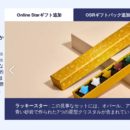
Online Starギフト追加
OSRギフトパック追
か
ョ
ョ
な
的
ま
贈
。
ラッキースター
: この見事なセットには、オパール、
青い砂岩で作られた7つの星型クリスタルが含まれてい