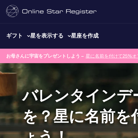
ギフト
星を表示する
星座を作成
お母さんに宇宙をプレゼントしよう –
星に名前を付けて25%オ
バレンタインデ
を？星に名前を
ょう！