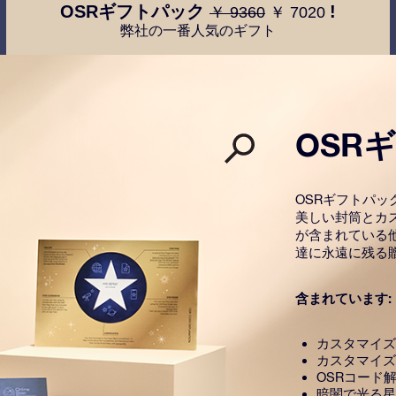
OSRギフトパック
!
￥ 9360
￥ 7020
弊社の一番人気のギフト
OSR
OSRギフトパ
美しい封筒とカ
が含まれている
達に永遠に残る
含まれています:
カスタマイズ
カスタマイズ
OSRコード
暗闇で光る星