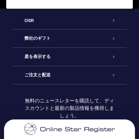
OSR
カスタマーサービス
弊社のギフト
お問い合わせ
Online Starギフト
星を表示する
ブログ
OSRギフトパック
星の登録
ご注文と配送
よくあるご質問
Super Star Gift
OSR Star Finderアプリ
カスタマーログイン
無料のニュースレターを購読して、ディ
スカウントと最新の製品情報を獲得しま
OSR ギフトカード
レビュー
カスタマイズされたStar Page
お支払いに関する情報
しょう。
法人ギフト
One Million Stars
配送に関する情報