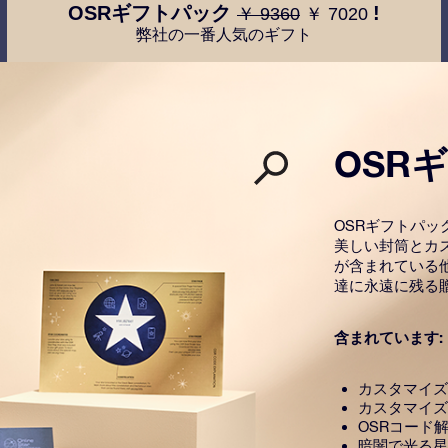
OSRギフトパック
!
￥ 9360
￥ 7020
弊社の一番人気のギフト
OSR
OSRギフトパ
美しい封筒とカ
が含まれている
達に永遠に残る
含まれています:
カスタマイズ
カスタマイズ
OSRコード
暗闇で光る星