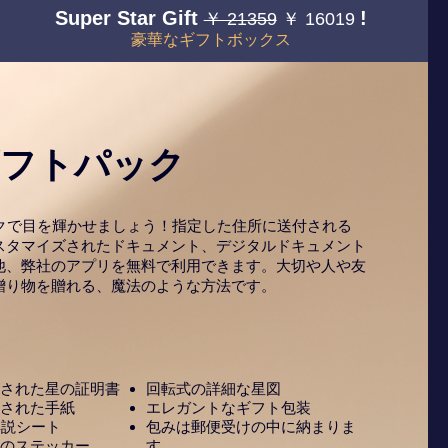
Super Star Gift
!
￥ 21359
￥ 16019
豪華なギフトボックス
ギフトパック
ックで目を輝かせましょう！指定した住所に送付される
スタマイズされたドキュメント、デジタルドキュメント
他、弊社のアプリを無料で利用できます。大切や人や友
贈り物を贈れる、魔法のような方法です。
された星の証明書
回転式の詳細な星図
された手紙
エレガントなギフト包装
解説シート
包みは郵便受けの中に納まりま
のステッカー
す。