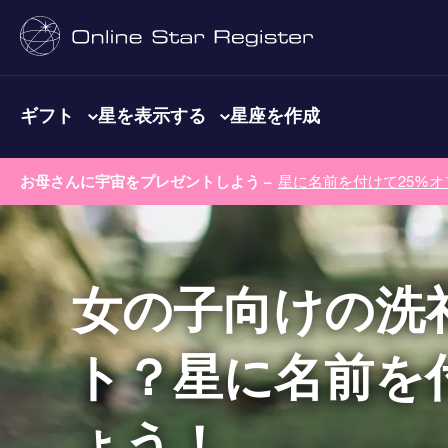
ギフト
星を表示する
星座を作成
お母さんに宇宙をプレゼントしよう –
星に名前を付けて25%オ
女の子向けの洗
ト？星に名前を
ょう！