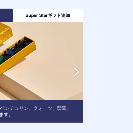
加
Super Starギフト追加
アベンチュリン、クォーツ、翡翠、
フレーム
ます。
: この