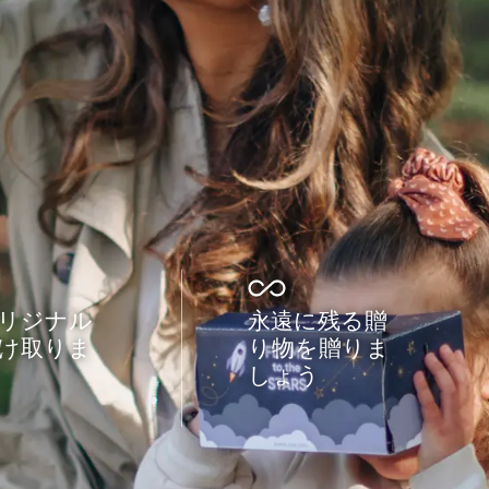
リジナル
永遠に残る贈
け取りま
り物を贈りま
しょう