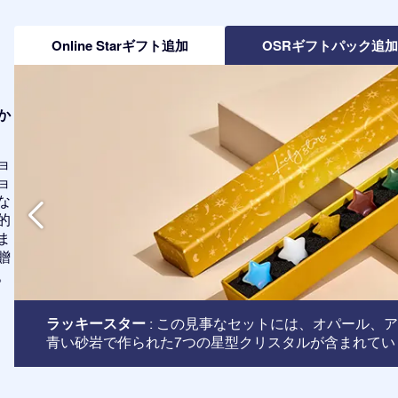
Online Starギフト追加
OSRギフトパック追
か
ョ
ョ
な
的
ま
贈
。
ラッキースター
: この見事なセットには、オパール、
青い砂岩で作られた7つの星型クリスタルが含まれてい