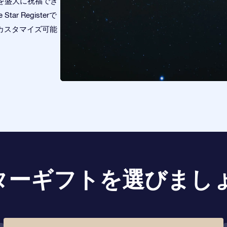
を盛大に祝福でき
 Registerで
、カスタマイズ可能
ターギフトを選びましょ