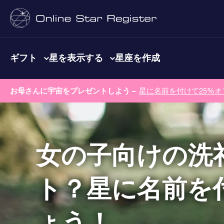
ギフト
星を表示する
星座を作成
お母さんに宇宙をプレゼントしよう –
星に名前を付けて25%オ
女の子向けの洗
ト？星に名前を
ょう！