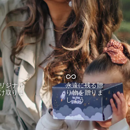
リジナル
永遠に残る贈
け取りま
り物を贈りま
しょう