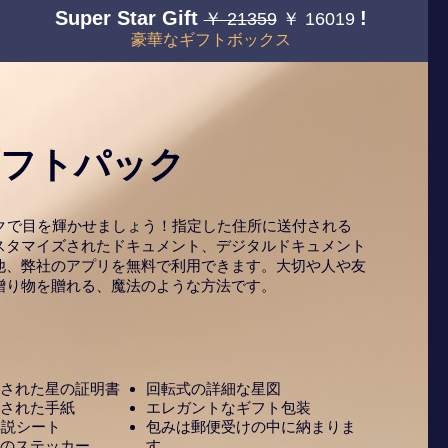
Super Star Gift
!
￥ 21359
￥ 16019
豪華なギフトボックス
ギフトパック
ックで目を輝かせましょう！指定した住所に送付される
スタマイズされたドキュメント、デジタルドキュメント
他、弊社のアプリを無料で利用できます。大切や人や友
贈り物を贈れる、魔法のような方法です。
された星の証明書
回転式の詳細な星図
された手紙
エレガントなギフト包装
解説シート
包みは郵便受けの中に納まりま
のステッカー
す。