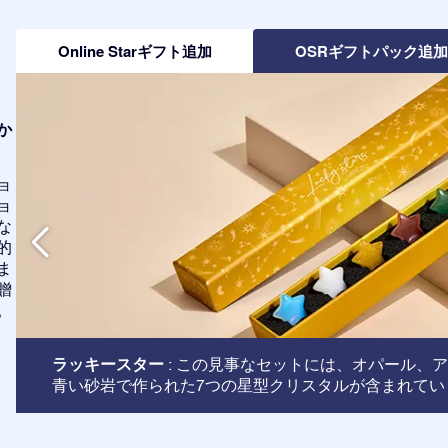
Online Starギフト追加
OSRギフトパック追
か
ョ
ョ
な
的
ま
贈
。
ラッキースター
: この見事なセットには、オパール、
青い砂岩で作られた7つの星型クリスタルが含まれてい