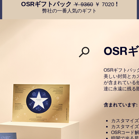
OSRギフトパック
!
￥ 9360
￥ 7020
弊社の一番人気のギフト
OSR
OSRギフトパ
美しい封筒とカ
が含まれている
達に永遠に残る
含まれています:
カスタマイズ
カスタマイズ
OSRコード
暗闇で光る星