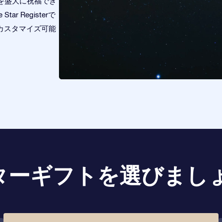
を盛大に祝福でき
 Registerで
、カスタマイズ可能
ターギフトを選びましょ