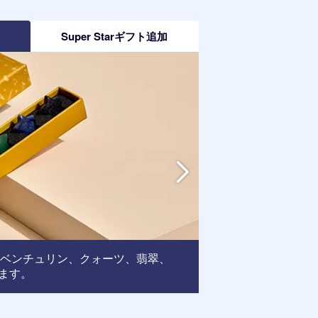
加
Super Starギフト追加
アベンチュリン、クォーツ、翡翠、
フレーム
ます。
: この