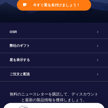
今すぐ星を名付けましょう！
OSR
カスタマーサービス
弊社のギフト
お問い合わせ
Online Starギフト
星を表示する
ブログ
OSRギフトパック
星の登録
ご注文と配送
よくあるご質問
Super Star Gift
OSR Star Finderアプリ
カスタマーログイン
無料のニュースレターを購読して、ディスカウント
と最新の製品情報を獲得しましょう。
OSR ギフトカード
レビュー
カスタマイズされたStar Page
お支払いに関する情報