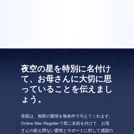
す。私は特に母のために、本当に特別な母の日のプレ
One Million Stars を訪問してください。
ゼントを探していました。今年の私のプレゼントは、
花束と、それにオンライン・スターレジスターからの
VRで宇宙を発見しましょう
素敵なギフトパックをつけたものになりました。
AppStore (iOS)
Play Store (Android)
夜空の星を特別に名付け
て、お母さんに大切に思
っていることを伝えまし
ょう。
母親は、無限の愛情を無条件で与えてくれます。
Online Star Registerで星に名前を付けて、お母
さんの絶え間ない愛情とサポートに対して感謝の