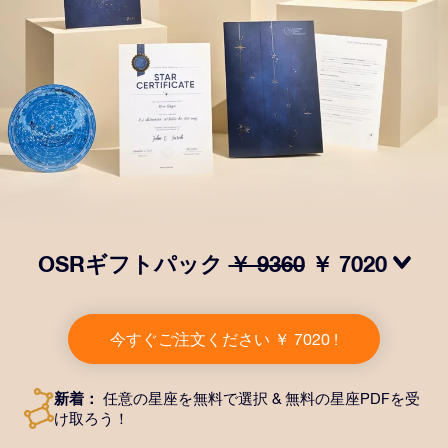
OSRギフトパック
￥ 9360
￥ 7020
OSRギフトパックで目を輝かせましょう！指定した住
所に送付される美しい封筒とカスタマイズされたドキュ
今すぐご注文ください ￥ 7020 !
メント、デジタルドキュメントが含まれている他、弊社
のアプリを無料で利用できます。大切や人や友達に永遠
に残る贈り物を贈れる、魔法のような方法です。
新着：
任意の星座を無料で選択 & 無料の星座PDFを受
け取ろう！