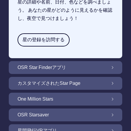
星の詳細や名前、日付、色などを調べましょ
う。 あなたの星がどのように見えるかを確認
し、夜空で見つけましょう！
星の登録を訪問する
OSR Star Finderアプリ
OSR Star Finderアプリで夜空に輝く自分の星
カスタマイズされたStar Page
を見つけるには
無料Star Pageで星のギフトをカスタマイズ
One Million Stars
One Million Stars: 私たちの銀河系の周辺を探
OSR Starsaver
索
OSR Starsaverで画面を照らしましょう
星間飛行VRアプリ