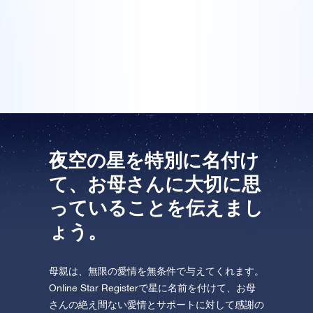
す。私は特に母のために、本当に特別な母の日のプレ
One Million Stars を訪問してください。
ゼントを探していました。今年の私のプレゼントは、
花束と、それにオンライン・スターレジスターからの
VRで宇宙を発見しましょう
素敵なギフトパックをつけたものになりました。
AppStore (iOS)
Play Store (Android)
夜空の星を特別に名付け
て、お母さんに大切に思
っていることを伝えまし
ょう。
母親は、無限の愛情を無条件で与えてくれます。
Online Star Registerで星に名前を付けて、お母
さんの絶え間ない愛情とサポートに対して感謝の