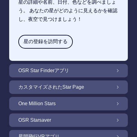
星の詳細や名前、日付、色などを調べましょ
う。 あなたの星がどのように見えるかを確認
し、夜空で見つけましょう！
星の登録を訪問する
OSR Star Finderアプリ
OSR Star Finderアプリで夜空に輝く自分の星
カスタマイズされたStar Page
を見つけるには
無料Star Pageで星のギフトをカスタマイズ
One Million Stars
One Million Stars: 私たちの銀河系の周辺を探
OSR Starsaver
索
OSR Starsaverで画面を照らしましょう
星間飛行VRアプリ