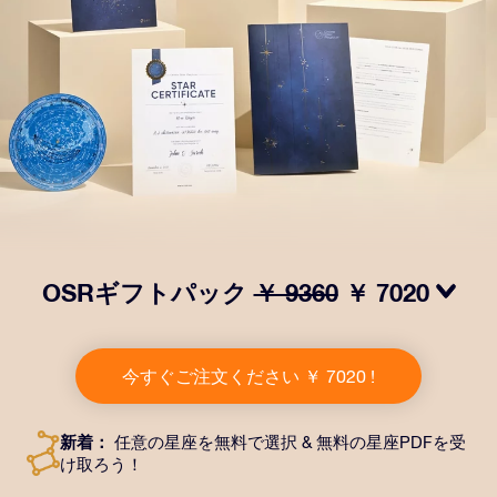
OSRギフトパック
￥ 9360
￥ 7020
OSRギフトパックで目を輝かせましょう！指定した住
所に送付される美しい封筒とカスタマイズされたドキュ
今すぐご注文ください ￥ 7020 !
メント、デジタルドキュメントが含まれている他、弊社
のアプリを無料で利用できます。大切や人や友達に永遠
に残る贈り物を贈れる、魔法のような方法です。
新着：
任意の星座を無料で選択 & 無料の星座PDFを受
け取ろう！