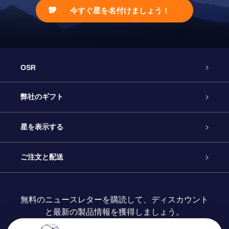
今すぐ星を名付けましょう！
OSR
カスタマーサービス
弊社のギフト
お問い合わせ
Online Starギフト
星を表示する
ブログ
OSRギフトパック
星の登録
ご注文と配送
よくあるご質問
Super Star Gift
OSR Star Finderアプリ
カスタマーログイン
無料のニュースレターを購読して、ディスカウント
と最新の製品情報を獲得しましょう。
OSR ギフトカード
レビュー
カスタマイズされたStar Page
お支払いに関する情報