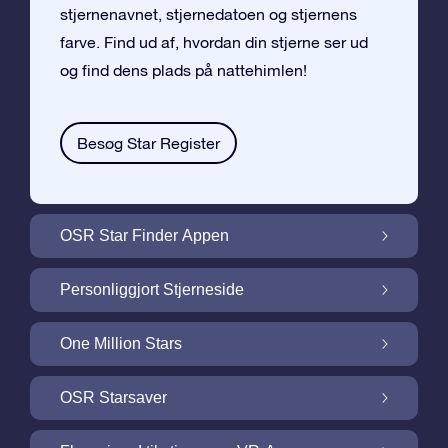
stjernenavnet, stjernedatoen og stjernens
farve. Find ud af, hvordan din stjerne ser ud
og find dens plads på nattehimlen!
Besøg Star Register
OSR Star Finder Appen
Find din egen stjerne på nattehimlen med
Personliggjort Stjerneside
OSR Star Finder Appen
Personliggør din Stjernegave med den
One Million Stars
gratis Stjerneside
One Million Stars: Udforsk vores galaktiske
OSR Starsaver
nabolag