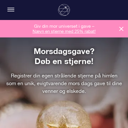
Giv din mor universet i gave –
Nævn en stjerne med 25% rabat!
Morsdagsgave?
Døb en stjerne!
Registrer din egen strålende stjerne på himlen
som en unik, evigtvarende mors dags gave til dine
venner og elskede.