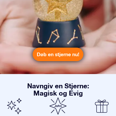
Døb en stjerne nu!
Navngiv en Stjerne:
Magisk og Evig