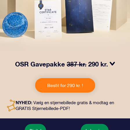
OSR Gavepakke
387 kr.
290 kr.
Få øjnene til at stråle med vores OSR-gavepakke!
Denne gave inkluderer en smuk kuvert og personlige
Bestil for 290 kr. !
dokumenter, der sendes til en adresse efter dit eget
valg, samt digitale dokumenter og gratis brug af vores
apps. Det er en magisk måde at give en varig gave til
NYHED:
Vælg en stjernebillede gratis & modtag en
venner og familie.
GRATIS Stjernebillede-PDF!