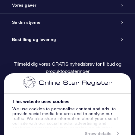
Kundeservice
Vores gaver
Kontakt os
Online Stjernegave
Se din stjerne
Bloggen
OSR Gavepakke
Star Register
Bestilling og levering
Oftest stillede spørgsmål
Superstjernegave
OSR Star Finder Appen
Kundelogin
Tilmeld dig vores GRATIS nyhedsbrev for tilbud og
produktopdateringer
Anmeldelser
OSR Gavekortet
Personliggjort Stjerneside
Betalingsinformation
Firmagaver
One Million Stars
Forsendelsesoplysninger
This website uses cookies
OSR Stjerne-pauseskærm
Returpolitik
We use cookies to personalise content and ads, to
provide social media features and to analyse our
traffic. We also share information about your use of
our site with our social media, advertising and
Flyv mig ud til stjernerne VR-App
Konstellationer
analytics partners who may combine it with other
information that you’ve provided to them or that
Show details