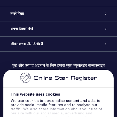
ग्राहक सेवा
हमारे गिफ़्ट
हमसे संपर्क करें
ऑनलाइन स्टार गिफ़्ट
अपना सितारा देखें
ब्लॉग
OSR गिफ़्ट पैक
स्टार रजिस्टर
ऑर्डर करना और डिलीवरी
अक्सर पूछे जाने वाले प्रश्न
सुपर स्टार गिफ़्ट
OSR स्टार फाइन्डर ऐप के
ग्राहक लॉगिन
छूट और उत्पाद अद्यतन के लिए हमारा मुफ़्त न्यूज़लैटर सब्सक्राइब
करें
रिव्यू
OSR गिफ़्ट कार्ड
स्टार पेज को अपनी पसंद के मुताबिक तैयार करें
भुगतान जानकारी
कॉर्पोरेट उपहार
वन मिलियन स्टार्स
शिपिंग जानकारी
This website uses cookies
We use cookies to personalise content and ads, to
OSR स्टार सेवर
वापिसी नीति
provide social media features and to analyse our
traffic. We also share information about your use of
our site with our social media, advertising and