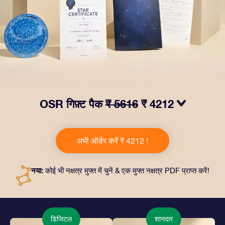
OSR गिफ़्ट पैक
₹ 5616
₹ 4212
हमारे OSR गिफ़्ट पैक से आँखों में चमक लाएं! इस उपहार में एक ख़ूबसूरत
लिफ़ाफ़ा, आपकी पसंद से तैयार दस्तावेज़, साथ ही डिजिटल दस्तावेज़
अभी ऑर्डर करें ₹ 4212 !
और हमारे ऐप्स का मुफ़्त इस्तेमाल शामिल है। यह दोस्तों और प्रियजनों को
एक हमेशा बरक़रार रहने वाला उपहार पेश करने का जादुई तरीक़ा है।
नया:
कोई भी नक्षत्र मुफ्त में चुनें & एक मुफ्त नक्षत्र PDF प्राप्त करें!
डिजिटल
शानदार