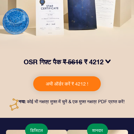
OSR गिफ़्ट पैक
₹ 5616
₹ 4212
हमारे OSR गिफ़्ट पैक से आँखों में चमक लाएं! इस उपहार में एक ख़ूबसूरत
लिफ़ाफ़ा, आपकी पसंद से तैयार दस्तावेज़, साथ ही डिजिटल दस्तावेज़
अभी ऑर्डर करें ₹ 4212 !
और हमारे ऐप्स का मुफ़्त इस्तेमाल शामिल है। यह दोस्तों और प्रियजनों को
एक हमेशा बरक़रार रहने वाला उपहार पेश करने का जादुई तरीक़ा है।
नया:
कोई भी नक्षत्र मुफ्त में चुनें & एक मुफ्त नक्षत्र PDF प्राप्त करें!
डिजिटल
शानदार