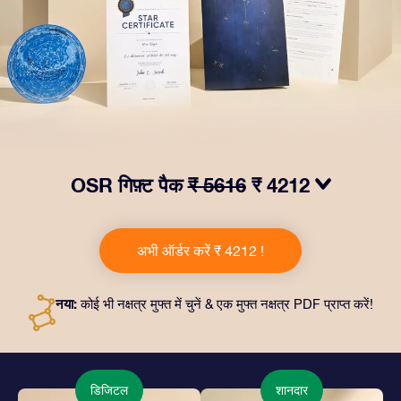
OSR गिफ़्ट पैक
₹ 5616
₹ 4212
हमारे OSR गिफ़्ट पैक से आँखों में चमक लाएं! इस उपहार में एक ख़ूबसूरत
लिफ़ाफ़ा, आपकी पसंद से तैयार दस्तावेज़, साथ ही डिजिटल दस्तावेज़
अभी ऑर्डर करें ₹ 4212 !
और हमारे ऐप्स का मुफ़्त इस्तेमाल शामिल है। यह दोस्तों और प्रियजनों को
एक हमेशा बरक़रार रहने वाला उपहार पेश करने का जादुई तरीक़ा है।
नया:
कोई भी नक्षत्र मुफ्त में चुनें & एक मुफ्त नक्षत्र PDF प्राप्त करें!
डिजिटल
शानदार