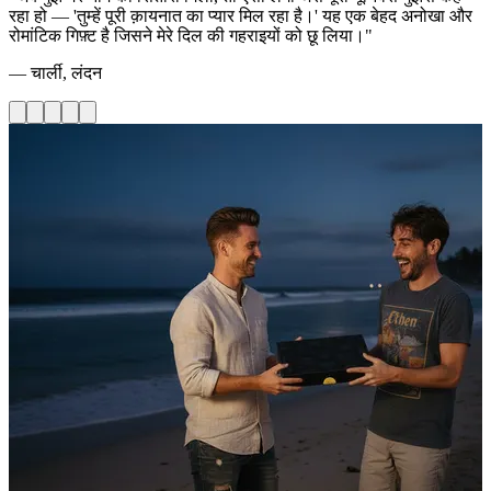
रहा हो — 'तुम्हें पूरी क़ायनात का प्यार मिल रहा है।' यह एक बेहद अनोखा और
रोमांटिक गिफ़्ट है जिसने मेरे दिल की गहराइयों को छू लिया।"
— चार्ली, लंदन