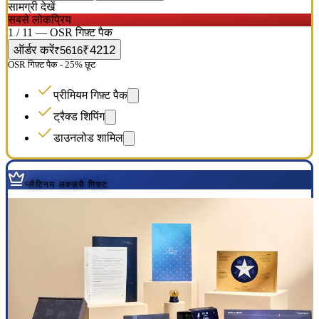
सामग्री देखें
सबसे लोकप्रिय
1 / 11 — OSR गिफ़्ट पैक
ऑर्डर करें
₹4212
₹5616
OSR गिफ़्ट पैक - 25% छूट
प्रीमियम गिफ़्ट पैक
ट्रैक्ड शिपिंग
डाउनलोड शामिल
प्लैटिनम लक्ज़री गिफ़्ट