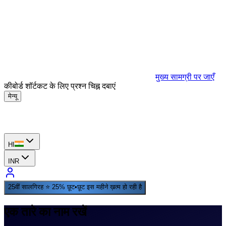
मुख्य सामग्री पर जाएँ
कीबोर्ड शॉर्टकट के लिए प्रश्न चिह्न दबाएं
मेन्यू
HI
INR
25वीं सालगिरह ⭐ 25% छूट
•
छूट इस महीने ख़त्म हो रही है
एक तारे का नाम रखें