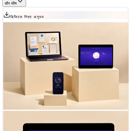
और थीम
डिजिटल गिफ़्ट अनुभव