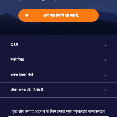
अभी एक सितारे को नाम दें.
OSR
ग्राहक सेवा
हमारे गिफ़्ट
हमसे संपर्क करें
ऑनलाइन स्टार गिफ़्ट
अपना सितारा देखें
ब्लॉग
OSR गिफ़्ट पैक
स्टार रजिस्टर
ऑर्डर करना और डिलीवरी
अक्सर पूछे जाने वाले प्रश्न
सुपर स्टार गिफ़्ट
OSR स्टार फाइन्डर ऐप के
ग्राहक लॉगिन
छूट और उत्पाद अद्यतन के लिए हमारा मुफ़्त न्यूज़लैटर सब्सक्राइब