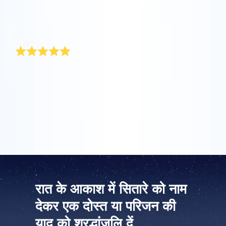
माता दिवस अपनी माँ को कोई विशेष उपहार देने का अवसर है। विशेष
रूप से उनके लिए, मैं माता दिवस के लिए कोई ऐसा उपहार खोजने गई जो
वास्तव में अनूठा हो। इसलिए, इस वर्ष मेरा उपहार फूलों का एक बुके था
जिसे मैंने ऑनलाइन स्टार रजिस्टर से बढ़िया उपहार पैक पर लगाया।
ऐप स्टोर (आईओएस)
प्ले स्टोर (एंड्रॉयड)
मौलिक माता दिवस उपहार
हर वर्ष कोई मौलिक माता दिवस उपहार खोजना एक वास्तविक काम
होता है। OSR में आप किसी सितारे के अनूठे निर्देशांको को ‘माँ ‘ (या
सास) का नाम दे सकते हैं। यह बहुत आसान है. उपहार पैक में सितारे के
अनूठे निर्देशांकों को दिखाने वाला प्रमाणपत्र होता है। मेरी माँ को
इसलिए माता दिवस के इस गजब के उपहार पर सुखद आश्चर्य हुआ.
रात के आकाश में सितारे को नाम
देकर एक दोस्त या परिजन की
याद को श्रद्धांजलि दें