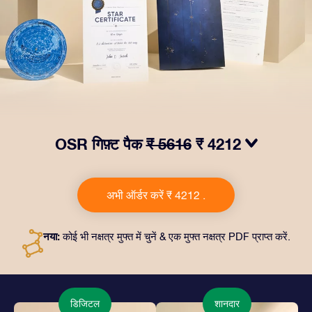
OSR गिफ़्ट पैक
₹ 5616
₹ 4212
हमारे OSR गिफ़्ट पैक से आँखों में चमक लाएं. इस उपहार में एक ख़ूबसूरत
लिफ़ाफ़ा, आपकी पसंद से तैयार दस्तावेज़, साथ ही डिजिटल दस्तावेज़
अभी ऑर्डर करें ₹ 4212 .
और हमारे ऐप्स का मुफ़्त इस्तेमाल शामिल है। यह दोस्तों और प्रियजनों को
एक हमेशा बरक़रार रहने वाला उपहार पेश करने का जादुई तरीक़ा है।
नया:
कोई भी नक्षत्र मुफ्त में चुनें & एक मुफ्त नक्षत्र PDF प्राप्त करें.
डिजिटल
शानदार