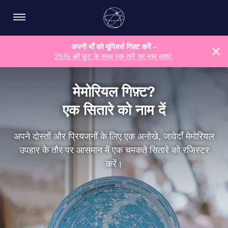
अपनी माँ को यूनिवर्स गिफ़्ट करें –
25% की छूट के साथ एक तारे का नाम बताएं.
मेमोरियल गिफ़्ट?
एक सितारे को नाम दें
अपने दोस्तों और प्रियजनों के लिए एक अनोखे, जावेदाँ मेमोरियल
उपहार के तौर पर आसमान में एक चमकते सितारे को रजिस्टर
करें।