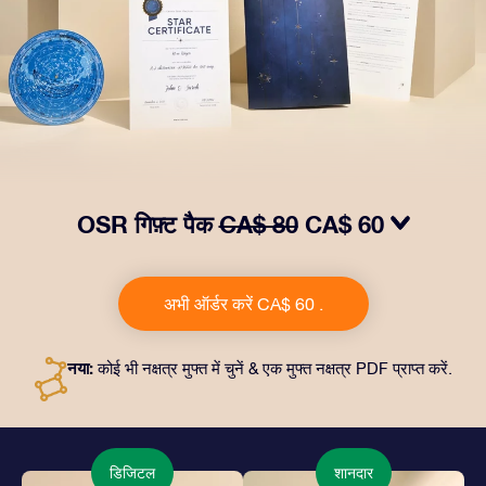
OSR गिफ़्ट पैक
CA$ 80
CA$ 60
हमारे OSR गिफ़्ट पैक से आँखों में चमक लाएं. इस उपहार में एक ख़ूबसूरत
लिफ़ाफ़ा, आपकी पसंद से तैयार दस्तावेज़, साथ ही डिजिटल दस्तावेज़
अभी ऑर्डर करें CA$ 60 .
और हमारे ऐप्स का मुफ़्त इस्तेमाल शामिल है। यह दोस्तों और प्रियजनों को
एक हमेशा बरक़रार रहने वाला उपहार पेश करने का जादुई तरीक़ा है।
नया:
कोई भी नक्षत्र मुफ्त में चुनें & एक मुफ्त नक्षत्र PDF प्राप्त करें.
डिजिटल
शानदार