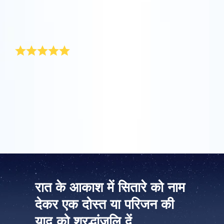
माता दिवस अपनी माँ को कोई विशेष उपहार देने का अवसर है। विशेष
रूप से उनके लिए, मैं माता दिवस के लिए कोई ऐसा उपहार खोजने गई जो
वास्तव में अनूठा हो। इसलिए, इस वर्ष मेरा उपहार फूलों का एक बुके था
जिसे मैंने ऑनलाइन स्टार रजिस्टर से बढ़िया उपहार पैक पर लगाया।
ऐप स्टोर (आईओएस)
प्ले स्टोर (एंड्रॉयड)
मौलिक माता दिवस उपहार
हर वर्ष कोई मौलिक माता दिवस उपहार खोजना एक वास्तविक काम
होता है। OSR में आप किसी सितारे के अनूठे निर्देशांको को ‘माँ ‘ (या
सास) का नाम दे सकते हैं। यह बहुत आसान है. उपहार पैक में सितारे के
अनूठे निर्देशांकों को दिखाने वाला प्रमाणपत्र होता है। मेरी माँ को
इसलिए माता दिवस के इस गजब के उपहार पर सुखद आश्चर्य हुआ.
रात के आकाश में सितारे को नाम
देकर एक दोस्त या परिजन की
याद को श्रद्धांजलि दें