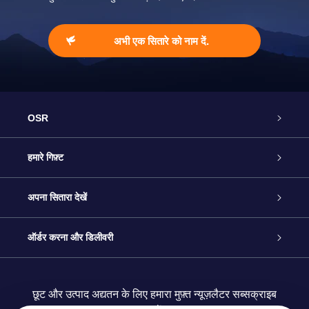
अभी एक सितारे को नाम दें.
OSR
ग्राहक सेवा
हमारे गिफ़्ट
हमसे संपर्क करें
ऑनलाइन स्टार गिफ़्ट
अपना सितारा देखें
ब्लॉग
OSR गिफ़्ट पैक
स्टार रजिस्टर
ऑर्डर करना और डिलीवरी
अक्सर पूछे जाने वाले प्रश्न
सुपर स्टार गिफ़्ट
OSR स्टार फाइन्डर ऐप के
ग्राहक लॉगिन
छूट और उत्पाद अद्यतन के लिए हमारा मुफ़्त न्यूज़लैटर सब्सक्राइब