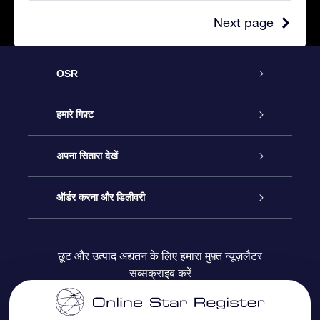
Next page
OSR
ग्राहक सेवा
हमारे गिफ़्ट
हमसे संपर्क करें
ऑनलाइन स्टार गिफ़्ट
अपना सितारा देखें
ब्लॉग
OSR गिफ़्ट पैक
स्टार रजिस्टर
ऑर्डर करना और डिलीवरी
अक्सर पूछे जाने वाले प्रश्न
सुपर स्टार गिफ़्ट
OSR स्टार फाइन्डर ऐप के
ग्राहक लॉगिन
छूट और उत्पाद अद्यतन के लिए हमारा मुफ़्त न्यूज़लैटर
सब्सक्राइब करें
रिव्यू
OSR गिफ़्ट कार्ड
स्टार पेज को अपनी पसंद के मुताबिक तैयार करें
भुगतान जानकारी
कॉर्पोरेट उपहार
वन मिलियन स्टार्स
शिपिंग जानकारी