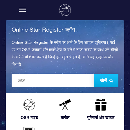
Online Star Register ब्लॉग
Online Star Register के ब्लॉग पर आने के लिए आपका शुक्रिया। यहाँ
पर हम OSR उपहारों और हमारे ऐप्स के बारे में ताज़ा ख़बरों के साथ उन चीज़ों
के बारे में भी शेयर करते हैं जिन्हें हम बहुत चाहते हैं, यानि यह ब्रहमांड और
सितारें!
खोजें
OSR गाइड
खगोल
युक्तियाँ और उपहार