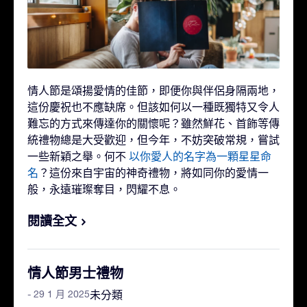
情人節是頌揚愛情的佳節，即便你與伴侶身隔兩地，
這份慶祝也不應缺席。但該如何以一種既獨特又令人
難忘的方式來傳達你的關懷呢？雖然鮮花、首飾等傳
統禮物總是大受歡迎，但今年，不妨突破常規，嘗試
一些新穎之舉。何不
以你愛人的名字為一顆星星命
名
？這份來自宇宙的神奇禮物，將如同你的愛情一
般，永遠璀璨奪目，閃耀不息。
閱讀全文
情人節男士禮物
- 29 1 月 2025
未分類