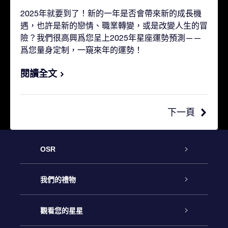
2025年就要到了！新的一年是否會帶來新的成長機
遇，也許是新的戀情、職業轉變，或是改變人生的冒
險？我們很高興爲您呈上2025年星座運勢預測——
爲您量身定制，一窺來年的運勢！
閱讀全文
下一頁
OSR
客戶服務
我們的禮物
聯繫我們
Online Star禮物
觀看您的星星