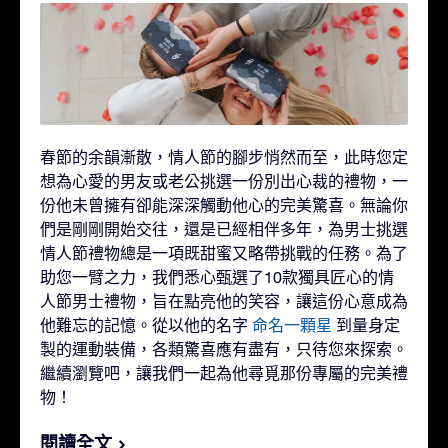
春節的余韻漸散，情人節的腳步悄然而至，此時您定
想為心愛的男友或老公挑選一份別出心裁的禮物，一
份他未曾擁有卻能深深觸動他心的完美驚喜。無論你
們是剛剛開始交往，還是已經相伴多年，為男士挑選
情人節禮物總是一項既甜蜜又略帶挑戰的任務。為了
助您一臂之力，我們悉心甄選了10款獨具匠心的情
人節男士禮物，旨在點亮他的笑容，讓這份心意成為
他難忘的記憶。從以他的名字
命名一顆星
到量身定
製的運動裝備，各類驚喜應有盡有，只待您來探索。
繼續瀏覽吧，讓我們一起為他尋覓那份專屬的完美禮
物！
閱讀全文