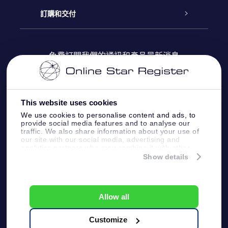
博客
OSR禮物包
星星注册
訂購和交付
OSR Star Finder App
常見問題解答
Super Star 禮物
客戶登錄
免費訂閱我們的通訊和產品最新消息
個性化的Star Page
評論
OSR 禮物卡
付款資訊
One Million Stars
This website uses cookies
公司禮品
配送信息
We use cookies to personalise content and ads, to
provide social media features and to analyse our
OSR Starsaver
traffic. We also share information about your use of
退貨政策
our site with our social media, advertising and
analytics partners who may combine it with other
information that you’ve provided to them or that
Show details
帶我飛向星星 VR 應用程序
they’ve collected from your use of their services.
個星座
Online Star Register BV
- Laan van de Maagd
83, 7324 BT Apeldoorn, The Netherlands
Allow all
客戶服務:
help@osr.org
KVK: 60333553, VAT: NL 8538.62.722B01
Customize
One Million Stars
新聞頁面