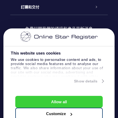
博客
OSR禮物包
星星注册
訂購和交付
OSR Star Finder App
常見問題解答
Super Star 禮物
客戶登錄
免費訂閱我們的通訊和產品最新消息
個性化的Star Page
評論
OSR 禮物卡
付款資訊
One Million Stars
This website uses cookies
公司禮品
配送信息
We use cookies to personalise content and ads, to
provide social media features and to analyse our
OSR Starsaver
traffic. We also share information about your use of
退貨政策
our site with our social media, advertising and
analytics partners who may combine it with other
information that you’ve provided to them or that
Show details
帶我飛向星星 VR 應用程序
they’ve collected from your use of their services.
個星座
Online Star Register BV
- Laan van de Maagd
83, 7324 BT Apeldoorn, The Netherlands
Allow all
客戶服務:
help@osr.org
KVK: 60333553, VAT: NL 8538.62.722B01
Customize
One Million Stars
新聞頁面