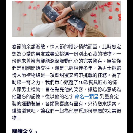
春節的余韻漸散，情人節的腳步悄然而至，此時您定
想為心愛的男友或老公挑選一份別出心裁的禮物，一
份他未曾擁有卻能深深觸動他心的完美驚喜。無論你
們是剛剛開始交往，還是已經相伴多年，為男士挑選
情人節禮物總是一項既甜蜜又略帶挑戰的任務。為了
助您一臂之力，我們悉心甄選了10款獨具匠心的情
人節男士禮物，旨在點亮他的笑容，讓這份心意成為
他難忘的記憶。從以他的名字
命名一顆星
到量身定
製的運動裝備，各類驚喜應有盡有，只待您來探索。
繼續瀏覽吧，讓我們一起為他尋覓那份專屬的完美禮
物！
閱讀全文