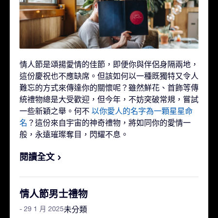
情人節是頌揚愛情的佳節，即便你與伴侶身隔兩地，
這份慶祝也不應缺席。但該如何以一種既獨特又令人
難忘的方式來傳達你的關懷呢？雖然鮮花、首飾等傳
統禮物總是大受歡迎，但今年，不妨突破常規，嘗試
一些新穎之舉。何不
以你愛人的名字為一顆星星命
名
？這份來自宇宙的神奇禮物，將如同你的愛情一
般，永遠璀璨奪目，閃耀不息。
閱讀全文
情人節男士禮物
- 29 1 月 2025
未分類