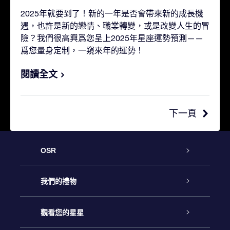
2025年就要到了！新的一年是否會帶來新的成長機
遇，也許是新的戀情、職業轉變，或是改變人生的冒
險？我們很高興爲您呈上2025年星座運勢預測——
爲您量身定制，一窺來年的運勢！
閱讀全文
下一頁
OSR
客戶服務
我們的禮物
聯繫我們
Online Star禮物
觀看您的星星