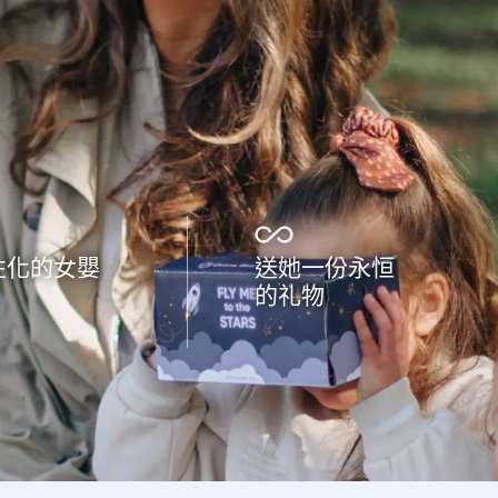
性化的女嬰
送她一份永恒
的礼物