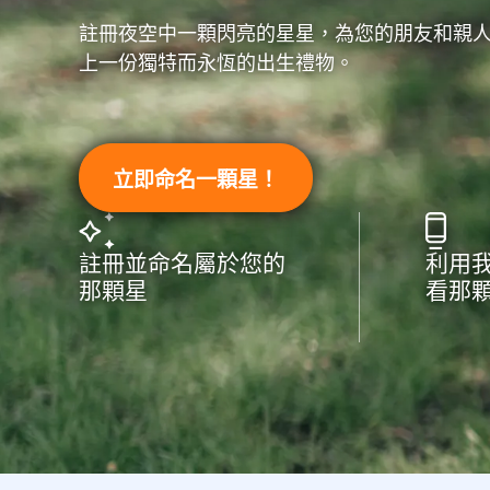
註冊夜空中一顆閃亮的星星，為您的朋友和親
上一份獨特而永恆的出生禮物。
立即命名一顆星！
註冊並命名屬於您的
利用
那顆星
看那