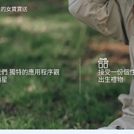
人的女寶寶送
我們 獨特的應用程序觀
接受一份個
顆星
出生禮物