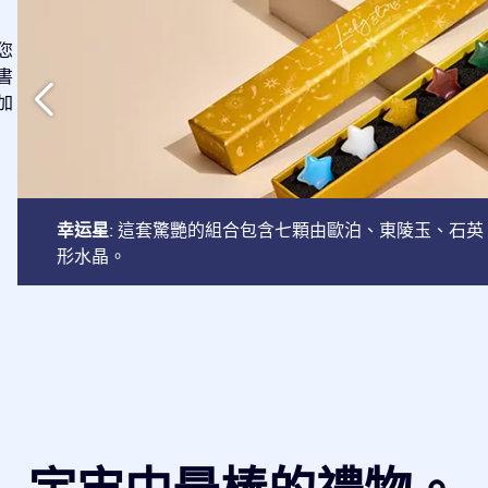
您
書
加
幸运星
: 這套驚艷的組合包含七顆由歐泊、東陵玉、石
形水晶。