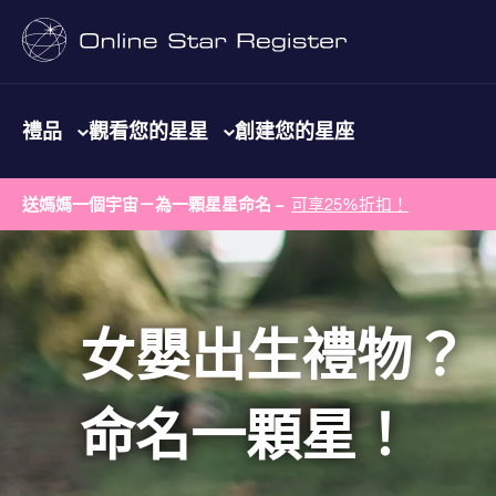
禮品
觀看您的星星
創建您的星座
送媽媽一個宇宙－為一顆星星命名 –
可享25%折扣！
女嬰出生禮物？
命名一顆星！