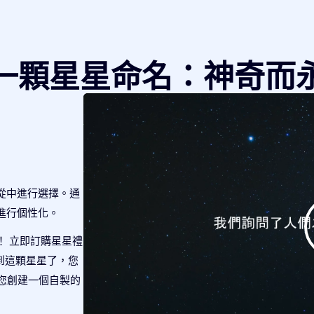
一顆星星命名：神奇而
從中進行選擇。通
進行個性化。
！ 立即訂購星星禮
查找到這顆星星了，您
將為您創建一個自製的