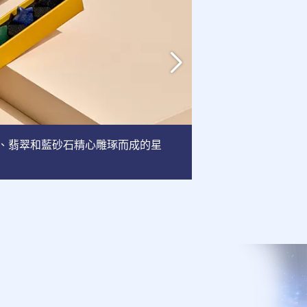
英、翡翠和藍砂石精心雕琢而成的星
相框
: 這款相框