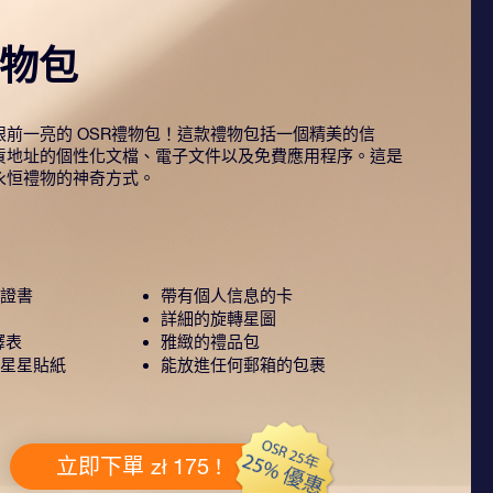
禮物包
前一亮的 OSR禮物包！這款禮物包括一個精美的信
貨地址的個性化文檔、電子文件以及免費應用程序。這是
永恒禮物的神奇方式。
證書
帶有個人信息的卡
詳細的旋轉星圖
釋表
雅緻的禮品包
星星貼紙
能放進任何郵箱的包裹
立即下單 zł 175 !