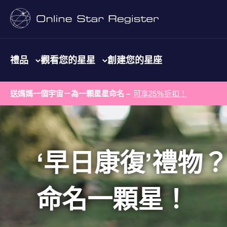
禮品
觀看您的星星
創建您的星座
送媽媽一個宇宙－為一顆星星命名 –
可享25%折扣！
‘早日康復’禮物
命名一顆星！