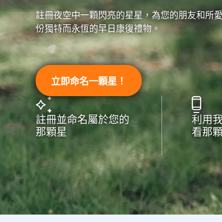
註冊夜空中一顆閃亮的星星，為您的朋友和所
份獨特而永恆的早日康復禮物。
立即命名一顆星！
註冊並命名屬於您的
利用我
那顆星
看那