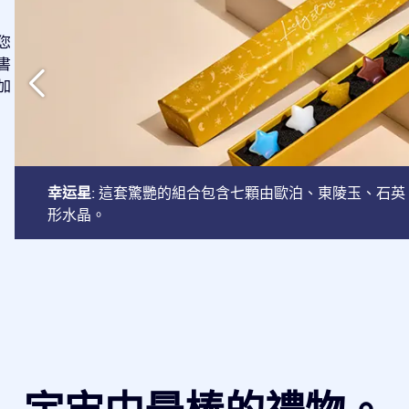
您
書
加
幸运星
: 這套驚艷的組合包含七顆由歐泊、東陵玉、石
形水晶。