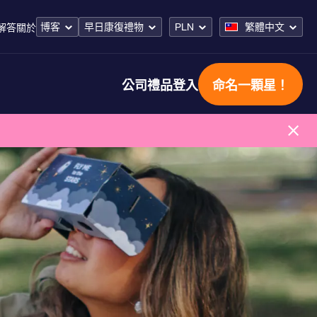
博客
早日康復禮物
PLN
繁體中文
解答
關於
公司禮品
登入
命名一顆星！