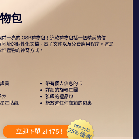
禮物包
前一亮的 OSR禮物包！這款禮物包括一個精美的信
貨地址的個性化文檔、電子文件以及免費應用程序。這是
永恒禮物的神奇方式。
證書
帶有個人信息的卡
詳細的旋轉星圖
釋表
雅緻的禮品包
星星貼紙
能放進任何郵箱的包裹
立即下單 zł 175 !