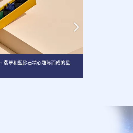
英、翡翠和藍砂石精心雕琢而成的星
相框
: 這款相框