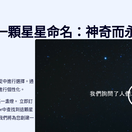
一顆星星命名：神奇而
從中進行選擇。通
進行個性化。
一盞燈。 立即訂
ter中查找到這顆星
星，我們將為您創建一