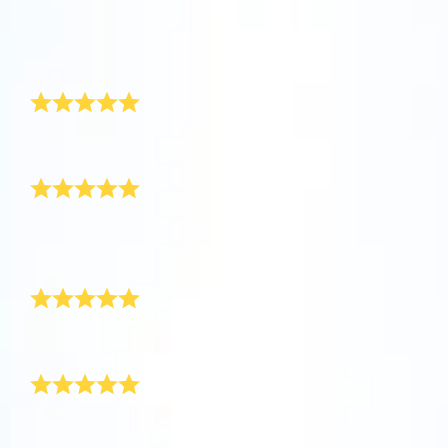
提供的一個免費Star Page。通過利用Online
評論
Star Register (OSR)註冊的星星則更簡單些。
坐在您舒適的家中，利用One Million Stars應
Star Register (OSR)命名一顆星並定制一個star
利用一個獨特的星星代碼精確定位天空中一顆
用程序探索宇宙。這是一個從您的網站瀏覽器
page，以為朋友、親人或同事送上一份永遠難
精美的禮物
特別命名的星星，或是根據自己的位置瀏覽星
使用OSR Starsaver，讓您的星星與您近在咫
進行星際旅行的歷史性的飛躍。One Million
忘的禮物。寫下一句歡迎辭、上傳照片，等
座。
尺。將您的星星設置為手機或電腦壁紙，让你
Stars 應用程序使您能夠觀看一百萬顆星星，
等。
使用 OSR推出的“帶我飛向星星 VR應用程序”
的屏幕閃閃发光！使用新的OSR Starsaver，
包括天文學家命名的星星，以及在Online Star
這是一份值得永遠珍藏的奇妙禮物。謝謝！
阅读全文
訪問行星，了解夜空中的 88 個星座。玩一玩
太完美了
隨時觀賞你的星星。
阅读全文
Register (OSR)個性化的星星。在宇宙中飛
“連接星星”遊戲，解鎖每個星座的信息。飛到
行，在3D中體驗宇宙星辰！
阅读全文
屬於您自己的那顆星星，查看詳細信息並與您
我的媽媽有些不舒服，我送給她這份禮物。令人欣慰的
AppStore (iOS)
Play Store (安卓)
预览Star Page
所愛的人分享。適用於iOS 和Android的免費移
阅读全文
是，OSR禮物令她開心了一整天。
可愛的家庭禮物
動 VR 應用程序。 立即下載應用程序，飛向星
预览OSR Starsaver
空！
訪問One Million Stars
這是一份感動了所有家庭成員的禮物。謝謝！
一份令人感動的禮物
在VR中探索宇宙
我為一位身患絕症的摯友命名了一顆星。事實證明，這
是一份非常適合這種場合的感人禮物。非常感謝。