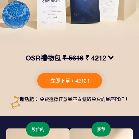
OSR禮物包
₹ 5616
₹ 4212
我們推出了讓人眼前一亮的 OSR禮物包！這款禮物包括
一個精美的信封、寄往您的收貨地址的個性化文檔、電子
立即下單 ₹ 4212 !
文件以及免費應用程序。這是一種向親友贈送永恒禮物的
神奇方式。
新功能：
免費選擇任意星座 & 獲取免費的星座PDF！
數位的
豪華