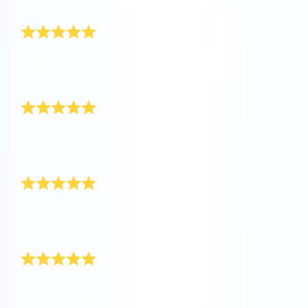
服務太棒了
AppStore (iOS)
Play Store (安卓)
服務很棒。Online Star禮物發貨非常快，讓我可以立即
將這份數位禮物送給我身染微恙的叔叔。
一次很棒的體驗
谢谢貴公司的幫助。為家人註冊一顆星真的是一種非常
棒的體驗。
她非常喜歡這份禮物
這是送給一位身患絕癥的朋友的禮物。打開禮物時，她
哭了，她非常喜歡這份特別的禮物。
超出我的預期
超出我的預期。這是送給爸爸的一份完美禮物。希望星
星的力量能助他早日康復！