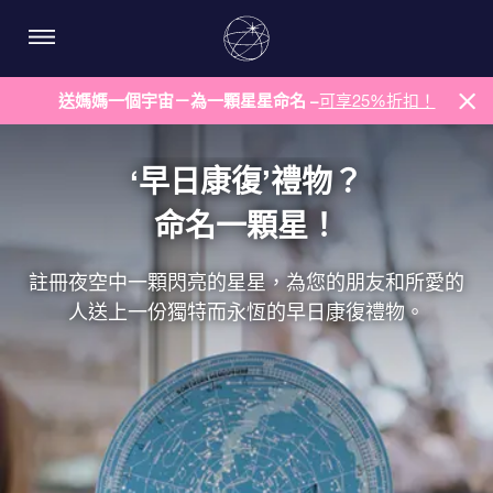
送媽媽一個宇宙－為一顆星星命名 –
可享25%折扣！
‘早日康復’禮物？
命名一顆星！
註冊夜空中一顆閃亮的星星，為您的朋友和所愛的
人送上一份獨特而永恆的早日康復禮物。