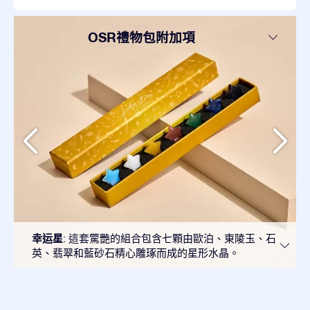
OSR禮物包附加項
幸运星
: 這套驚艷的組合包含七顆由歐泊、東陵玉、石
英、翡翠和藍砂石精心雕琢而成的星形水晶。