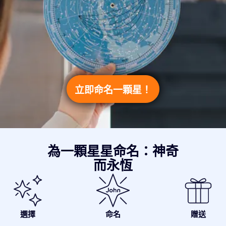
立即命名一顆星！
為一顆星星命名：神奇
而永恆
選擇
命名
贈送