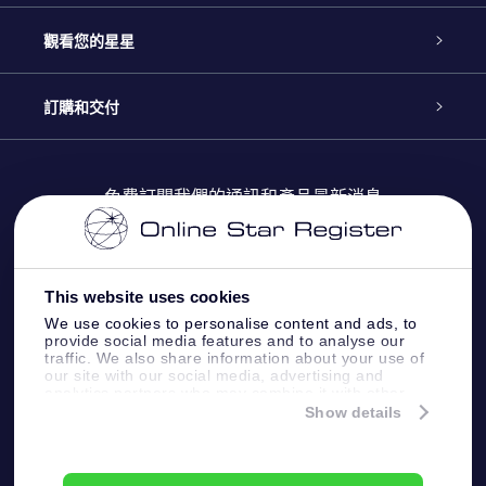
聯繫我們
Online Star禮物
觀看您的星星
博客
OSR禮物包
星星注册
訂購和交付
OSR Star Finder App
常見問題解答
Super Star 禮物
客戶登錄
免費訂閱我們的通訊和產品最新消息
個性化的Star Page
評論
OSR 禮物卡
付款資訊
One Million Stars
This website uses cookies
公司禮品
配送信息
We use cookies to personalise content and ads, to
provide social media features and to analyse our
OSR Starsaver
traffic. We also share information about your use of
退貨政策
our site with our social media, advertising and
analytics partners who may combine it with other
information that you’ve provided to them or that
Show details
帶我飛向星星 VR 應用程序
they’ve collected from your use of their services.
個星座
Online Star Register BV
- Laan van de Maagd 83, 7324
BT Apeldoorn, The Netherlands