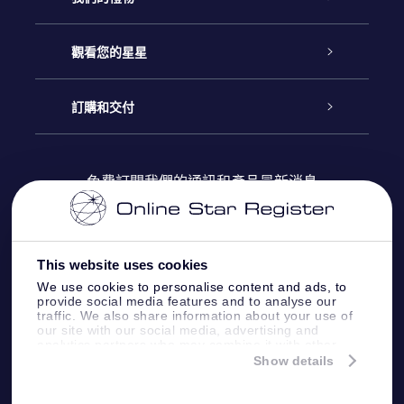
聯繫我們
Online Star禮物
觀看您的星星
博客
OSR禮物包
星星注册
訂購和交付
OSR Star Finder App
常見問題解答
Super Star 禮物
客戶登錄
免費訂閱我們的通訊和產品最新消息
個性化的Star Page
評論
OSR 禮物卡
付款資訊
One Million Stars
This website uses cookies
公司禮品
配送信息
We use cookies to personalise content and ads, to
provide social media features and to analyse our
OSR Starsaver
traffic. We also share information about your use of
退貨政策
our site with our social media, advertising and
analytics partners who may combine it with other
information that you’ve provided to them or that
Show details
帶我飛向星星 VR 應用程序
they’ve collected from your use of their services.
個星座
Online Star Register BV
- Laan van de Maagd