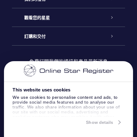
聯繫我們
Online Star禮物
觀看您的星星
博客
OSR禮物包
星星注册
訂購和交付
OSR Star Finder App
常見問題解答
Super Star 禮物
客戶登錄
免費訂閱我們的通訊和產品最新消息
個性化的Star Page
評論
OSR 禮物卡
付款資訊
One Million Stars
This website uses cookies
公司禮品
配送信息
We use cookies to personalise content and ads, to
provide social media features and to analyse our
OSR Starsaver
traffic. We also share information about your use of
退貨政策
our site with our social media, advertising and
analytics partners who may combine it with other
information that you’ve provided to them or that
Show details
帶我飛向星星 VR 應用程序
they’ve collected from your use of their services.
個星座
Online Star Register BV
- Laan van de Maagd