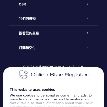
OSR
客戶服務
我們的禮物
聯繫我們
Online Star禮物
觀看您的星星
博客
OSR禮物包
星星注册
訂購和交付
OSR Star Finder App
常見問題解答
Super Star 禮物
客戶登錄
免費訂閱我們的通訊和產品最新消息
個性化的Star Page
評論
OSR 禮物卡
付款資訊
One Million Stars
This website uses cookies
公司禮品
配送信息
We use cookies to personalise content and ads, to
provide social media features and to analyse our
OSR Starsaver
traffic. We also share information about your use of
退貨政策
our site with our social media, advertising and