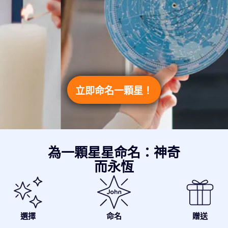
立即命名一顆星！
為一顆星星命名：神奇
而永恆
選擇
命名
贈送