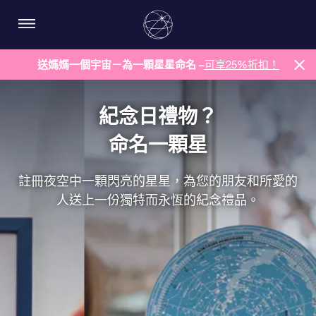
送媽媽一個宇宙－為一顆星星命名 –
可享25%折扣！
紀念日禮物？
命名一顆星
註冊夜空中一顆閃亮的星星，為您的朋友和所愛的
人送上一份獨特而永恆的紀念禮品。