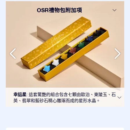
OSR禮物包附加項
幸运星
: 這套驚艷的組合包含七顆由歐泊、東陵玉、石
英、翡翠和藍砂石精心雕琢而成的星形水晶。