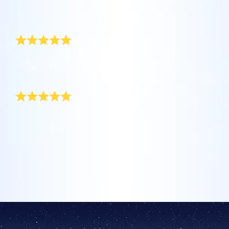
坐在您舒適的家中，利用One Million Stars應
Star Register (OSR)命名一顆星並定制一個star
利用一個獨特的星星代碼精確定位天空中一顆
用程序探索宇宙。這是一個從您的網站瀏覽器
page，以為朋友、親人或同事送上一份永遠難
非常特別
特別命名的星星，或是根據自己的位置瀏覽星
使用OSR Starsaver，讓您的星星與您近在咫
進行星際旅行的歷史性的飛躍。One Million
忘的禮物。寫下一句歡迎辭、上傳照片，等
座。
尺。將您的星星設置為手機或電腦壁紙，让你
Stars 應用程序使您能夠觀看一百萬顆星星，
等。
使用 OSR推出的“帶我飛向星星 VR應用程序”
的屏幕閃閃发光！使用新的OSR Starsaver，
包括天文學家命名的星星，以及在Online Star
命名一顆星星紀念逝去的所愛。 我最近這麼做了，我想
阅读全文
訪問行星，了解夜空中的 88 個星座。玩一玩
藉此機會感謝 OSR 迅速送達禮袋及貼心的內容設計。
隨時觀賞你的星星。
阅读全文
Register (OSR)個性化的星星。在宇宙中飛
以星星留念
“連接星星”遊戲，解鎖每個星座的信息。飛到
行，在3D中體驗宇宙星辰！
阅读全文
屬於您自己的那顆星星，查看詳細信息並與您
AppStore (iOS)
Play Store (安卓)
预览Star Page
所愛的人分享。適用於iOS 和Android的免費移
阅读全文
用來紀念摯愛者死亡的東西，帶有非常特別的價值。 我
哥哥去世時，我註冊了一顆星星作為他離我們而去的紀
動 VR 應用程序。 立即下載應用程序，飛向星
念品。 現在，有一顆星星用哥哥的名字命名， 這顆星
预览OSR Starsaver
空！
星將永遠伴隨著我，並且給我慰藉。
訪問One Million Stars
在VR中探索宇宙