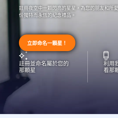
註冊夜空中一顆閃亮的星星，為您的朋友和所
份獨特而永恆的紀念禮品。
立即命名一顆星！
註冊並命名屬於您的
利用
那顆星
看那