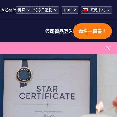
博客
紀念日禮物
RUB
繁體中文
題解答
關於
公司禮品
登入
命名一顆星！