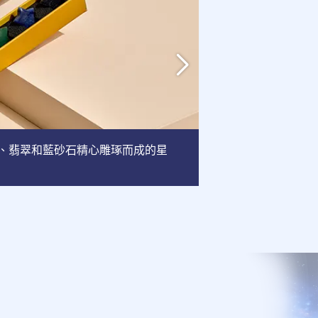
英、翡翠和藍砂石精心雕琢而成的星
相框
: 這款相框