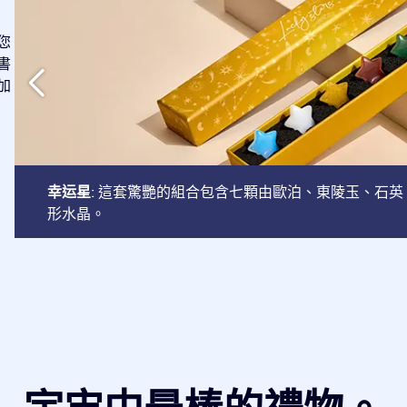
您
書
加
幸运星
: 這套驚艷的組合包含七顆由歐泊、東陵玉、石
形水晶。