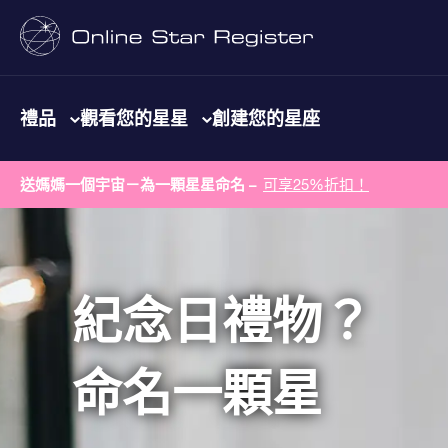
禮品
觀看您的星星
創建您的星座
送媽媽一個宇宙－為一顆星星命名 –
可享25%折扣！
紀念日禮物？
命名一顆星