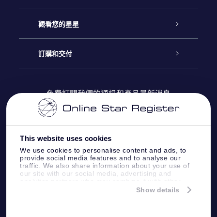
聯繫我們
Online Star禮物
觀看您的星星
博客
OSR禮物包
星星注册
訂購和交付
OSR Star Finder App
常見問題解答
Super Star 禮物
客戶登錄
免費訂閱我們的通訊和產品最新消息
個性化的Star Page
評論
OSR 禮物卡
付款資訊
One Million Stars
This website uses cookies
公司禮品
配送信息
We use cookies to personalise content and ads, to
provide social media features and to analyse our
OSR Starsaver
traffic. We also share information about your use of
退貨政策
our site with our social media, advertising and
analytics partners who may combine it with other
information that you’ve provided to them or that
Show details
帶我飛向星星 VR 應用程序
they’ve collected from your use of their services.
個星座
Online Star Register BV
- Laan van de Maagd
83, 7324 BT Apeldoorn, The Netherlands