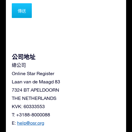
公司地址
總公司
Online Star Register
Laan van de Maagd 83
7324 BT APELDOORN
THE NETHERLANDS
KVK: 60333553
T: +3188-8000088
E:
help@osr.org