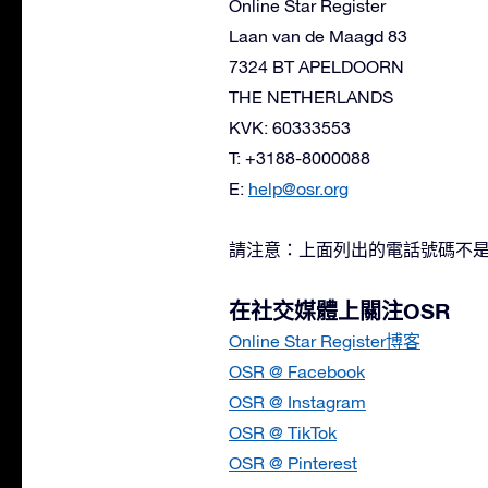
Online Star Register
Laan van de Maagd 83
7324 BT APELDOORN
THE NETHERLANDS
KVK: 60333553
T: +3188-8000088
E:
help@osr.org
請注意：上面列出的電話號碼不
在社交媒體上關注OSR
Online Star Register博客
OSR @ Facebook
OSR @ Instagram
OSR @ TikTok
OSR @ Pinterest