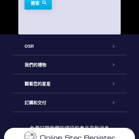
搜索
OSR
客戶服務
我們的禮物
聯繫我們
Online Star禮物
觀看您的星星
博客
OSR禮物包
星星注册
訂購和交付
OSR Star Finder App
常見問題解答
Super Star 禮物
客戶登錄
免費訂閱我們的通訊和產品最新消息
個性化的Star Page