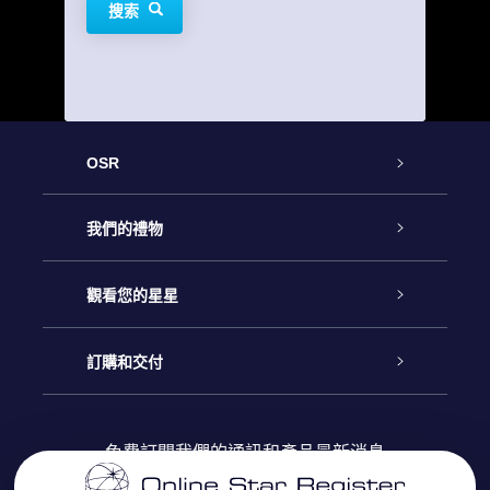
搜索
OSR
客戶服務
我們的禮物
聯繫我們
Online Star禮物
觀看您的星星
博客
OSR禮物包
星星注册
訂購和交付
OSR Star Finder App
常見問題解答
Super Star 禮物
客戶登錄
免費訂閱我們的通訊和產品最新消息
個性化的Star Page