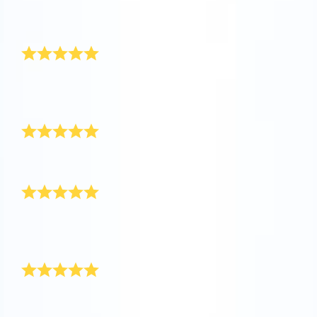
一切都是那麼的完美。這是給女儿送上的一份極有意義
AppStore (iOS)
Play Store (安卓)
的禮物。下次一定還會光顧！
漂亮的禮物
多麼漂亮的禮物啊！這是我送給男朋友的高中畢業禮
物。
服務很棒
禮物精美，服務優質。一款非常理想的畢業禮物！
交貨快捷高效
註冊星星非常簡單，交付速度快、效率高。最重要的
是，收到的禮物包完整無損。非常感謝！
非常高興
這是我送給摯友的畢業禮物。她对這顆屬於自己的星星
感到非常滿意。