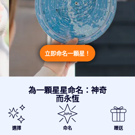
立即命名一顆星！
為一顆星星命名：神奇
而永恆
選擇
命名
贈送