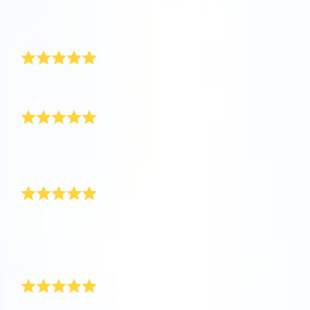
評論
Star Register (OSR)註冊的星星則更簡單些。
坐在您舒適的家中，利用One Million Stars應
Star Register (OSR)命名一顆星並定制一個star
利用一個獨特的星星代碼精確定位天空中一顆
用程序探索宇宙。這是一個從您的網站瀏覽器
page，以為朋友、親人或同事送上一份永遠難
送給女朋友的禮物
特別命名的星星，或是根據自己的位置瀏覽星
使用OSR Starsaver，讓您的星星與您近在咫
進行星際旅行的歷史性的飛躍。One Million
忘的禮物。寫下一句歡迎辭、上傳照片，等
座。
尺。將您的星星設置為手機或電腦壁紙，让你
Stars 應用程序使您能夠觀看一百萬顆星星，
等。
使用 OSR推出的“帶我飛向星星 VR應用程序”
的屏幕閃閃发光！使用新的OSR Starsaver，
包括天文學家命名的星星，以及在Online Star
這是我送給女朋友的畢業禮物，她喜欢極了！
阅读全文
訪問行星，了解夜空中的 88 個星座。玩一玩
送給他的完美禮物
隨時觀賞你的星星。
阅读全文
Register (OSR)個性化的星星。在宇宙中飛
“連接星星”遊戲，解鎖每個星座的信息。飛到
行，在3D中體驗宇宙星辰！
阅读全文
屬於您自己的那顆星星，查看詳細信息並與您
為了慶祝兒子畢業，我送給他一颗星星。這是一份完美
AppStore (iOS)
Play Store (安卓)
预览Star Page
所愛的人分享。適用於iOS 和Android的免費移
阅读全文
的禮物！謝謝你們。
他真的很喜歡
動 VR 應用程序。 立即下載應用程序，飛向星
预览OSR Starsaver
空！
訪問One Million Stars
我把它作為畢業禮物送給了我的男朋友。他真的非常喜
欢這份禮物！他立即下載應用程序并找到了屬於他的那
顆星星。
還會再買
在VR中探索宇宙