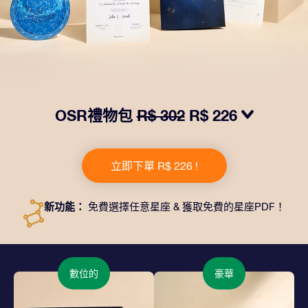
OSR禮物包
R$ 302
R$ 226
我們推出了讓人眼前一亮的 OSR禮物包！這款禮物包括
一個精美的信封、寄往您的收貨地址的個性化文檔、電子
立即下單 R$ 226 !
文件以及免費應用程序。這是一種向親友贈送永恒禮物的
神奇方式。
新功能：
免費選擇任意星座 & 獲取免費的星座PDF！
數位的
豪華