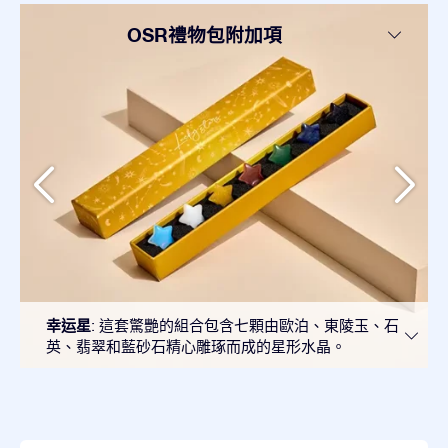
OSR禮物包附加項
幸运星
: 這套驚艷的組合包含七顆由歐泊、東陵玉、石
英、翡翠和藍砂石精心雕琢而成的星形水晶。